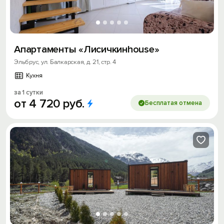
Апартаменты «Лиcичкинhousе»
Эльбрус, ул. Балкарская, д. 21, стр. 4
Кухня
за 1 сутки
от
4
720
руб.
Бесплатая отмена