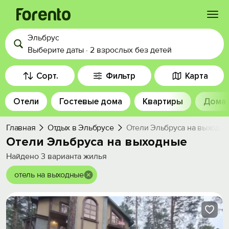
Эльбрус
Войти
Выберите даты
·
2 взрослых
без детей
Избранное
Сорт.
Фильтр
Карта
Отели
Гостевые дома
Квартиры
Дома
История просмотра
Главная
Отдых в Эльбрусе
Отели Эльбруса на выходн
Добавить свой объект
Отели Эльбруса на выходные
Найдено
3
варианта жилья
отель на выходные