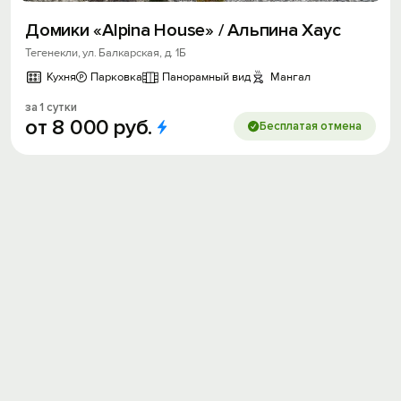
Домики «Аlрinа Ноusе» / Альпина Хаус
Тегенекли, ул. Балкарская, д. 1Б
Кухня
Парковка
Панорамный вид
Мангал
за 1 сутки
от
8
000
руб.
Бесплатая отмена