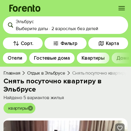
Эльбрус
Войти
Выберите даты
·
2 взрослых
без детей
Избранное
Сорт.
Фильтр
Карта
Отели
Гостевые дома
Квартиры
Дома
История просмотра
Главная
Отдых в Эльбрусе
Снять посуточно квартиру 
Добавить свой объект
Снять посуточно квартиру в
Эльбрусе
Найдено
5
вариантов жилья
квартиры