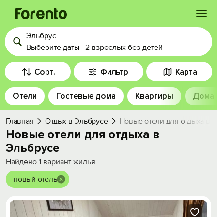
Эльбрус
Войти
Выберите даты
·
2 взрослых
без детей
Избранное
Сорт.
Фильтр
Карта
Отели
Гостевые дома
Квартиры
Дома
История просмотра
Главная
Отдых в Эльбрусе
Новые отели для отдыха в 
Добавить свой объект
Новые отели для отдыха в
Эльбрусе
Найдено
1
вариант жилья
новый отель