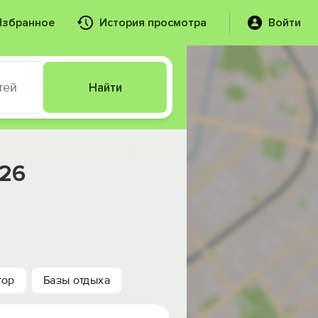
Избранное
История просмотра
Войти
тей
Найти
026
тор
Базы отдыха