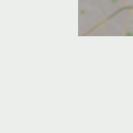
в Тегенекли
д в Тырныаузе