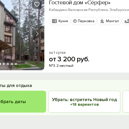
Гостевой дом «Сёрфер»
Кабардино-Балкарская Республика, Эльбрусский р
Кухня
Парковка
Мангал
за 1 сутки
от
3
200
руб.
№3. 2-местный
ты для отдыха
Убрать: встретить Новый год
брать даты
+18 вариантов