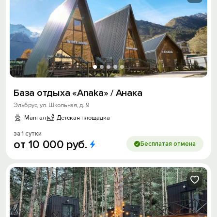
База отдыха «Аnaka» / Анака
Эльбрус, ул. Школьная, д. 9
Мангал
Детская площадка
за 1 сутки
от
10
000
руб.
Бесплатая отмена