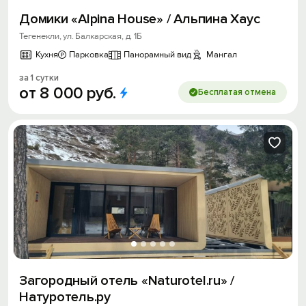
Домики «Аlрinа Ноusе» / Альпина Хаус
Тегенекли, ул. Балкарская, д. 1Б
Кухня
Парковка
Панорамный вид
Мангал
за 1 сутки
от
8
000
руб.
Бесплатая отмена
Загородный отель «Naturotel.ru» /
Натуротель.ру