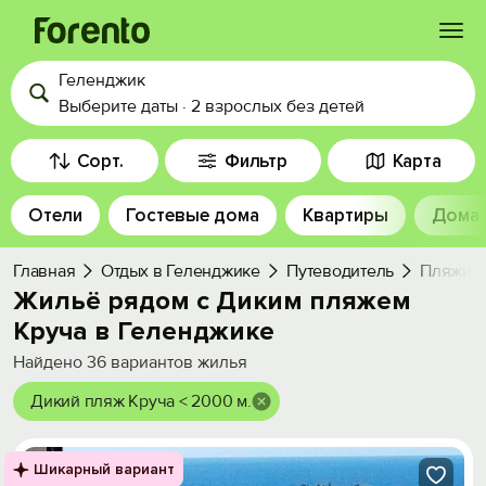
Геленджик
Войти
Выберите даты
·
2 взрослых
без детей
Избранное
Сорт.
Фильтр
Карта
Отели
Гостевые дома
Квартиры
Дома
История просмотра
Главная
Отдых в Геленджике
Путеводитель
Пляжи
Добавить свой объект
Жильё рядом с Диким пляжем
Круча в Геленджике
Найдено
36
вариантов жилья
Дикий пляж Круча < 2000 м.
Шикарный вариант