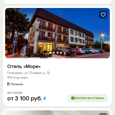
Отель «Море»
Геленджик, ул. Полевая, д. 32
400 м до моря
Питание
за 1 сутки
от
3
100
руб.
Бесплатая отмена