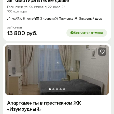
3к. квартира в Геленджике
Геленджик, ул. Крымская, д. 22, корп. 24
100 м до моря
2
6 гостей
3 кровати
Парковка
Закрытый двор
71м
за 1 сутки
13
800
руб.
Бесплатая отмена
Апapтaмeнты в престижном ЖК
«Изумpудный»