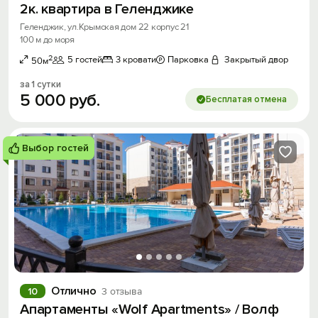
2к. квартира в Геленджике
Геленджик, ул.Крымская дом 22 корпус 21
100 м до моря
2
5 гостей
3 кровати
Парковка
Закрытый двор
50м
за 1 сутки
5
000
руб.
Бесплатая отмена
Выбор гостей
Отлично
10
3 отзыва
Апартаменты «Wolf Apartments» / Волф