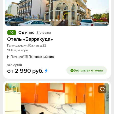
Отлично
10
3 отзыва
Отель «Барракуда»
Геленджик, ул.Южная, д.32
960 м до моря
Питание
Панорамный вид
за 1 сутки
от
2
990
руб.
Бесплатая отмена