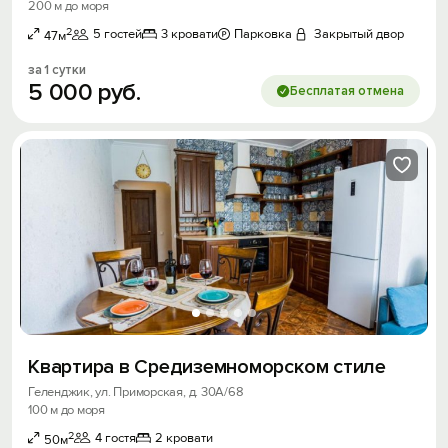
200 м до моря
2
5 гостей
3 кровати
Парковка
Закрытый двор
47м
за 1 сутки
5
000
руб.
Бесплатая отмена
Квартира в Средиземноморском стиле
Геленджик, ул. Приморская, д. 30А/68
100 м до моря
2
4 гостя
2 кровати
50м