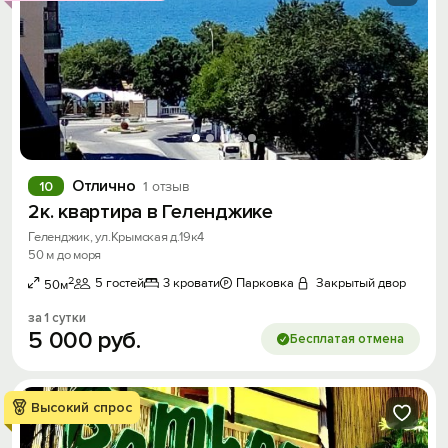
Отлично
10
1 отзыв
2к. квартира в Геленджике
Геленджик, ул.Крымская д.19к4
50 м до моря
2
5 гостей
3 кровати
Парковка
Закрытый двор
50м
за 1 сутки
5
000
руб.
Бесплатая отмена
Высокий спрос