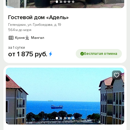
Гостевой дом «Адель»
Геленджик, ул. Грибоедова, д. 19
564 м до моря
Кухня
Мангал
за 1 сутки
от
1
875
руб.
Бесплатая отмена