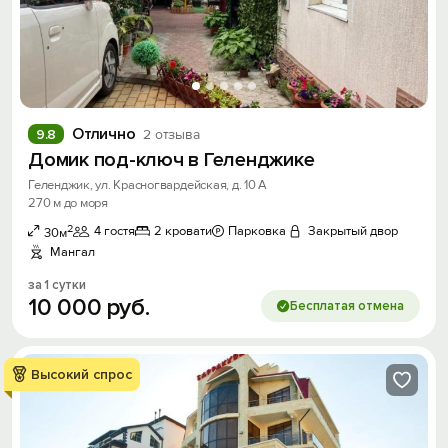
Отлично
9.8
2 отзыва
Домик под-ключ в Геленджике
Геленджик, ул. Красногвардейская, д. 10 А
270 м до моря
2
4 гостя
2 кровати
Парковка
Закрытый двор
30м
Мангал
за 1 сутки
10
000
руб.
Бесплатая отмена
Высокий спрос