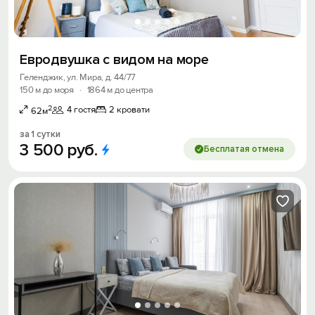
Евродвушка с видом на море
Геленджик, ул. Мира, д. 44/77
150 м до моря
·
1864 м до центра
2
4 гостя
2 кровати
62м
за 1 сутки
3
500
руб.
Бесплатая отмена