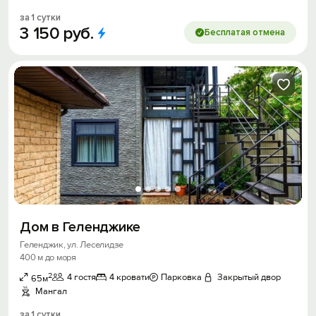
за 1 сутки
3
150
руб.
Бесплатая отмена
Дом в Геленджике
Геленджик, ул. Леселидзе
400 м до моря
2
4 гостя
4 кровати
Парковка
Закрытый двор
65м
Мангал
за 1 сутки