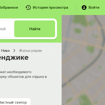
Избранное
История просмотра
Войти
тей
Найти
 Нива
Жилье рядом
енджике
окат необходимого
рку объектов для отдыха в
Частный сектор