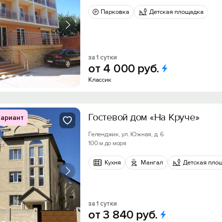
Парковка
Детская площадка
за 1 сутки
от
4
000
руб.
Классик
Гостевой дом «На Круче»
ариант
Геленджик, ул. Южная, д. 6
100 м до моря
Кухня
Мангал
Детская пло
за 1 сутки
от
3
840
руб.