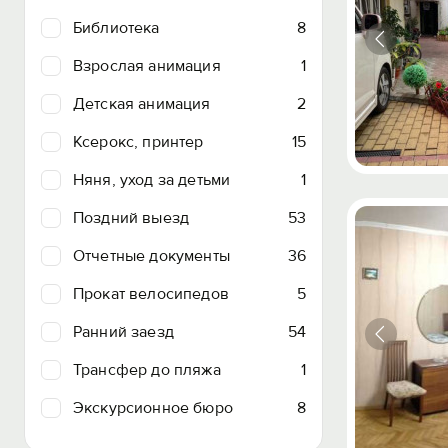
Библиотека
8
Взрослая анимация
1
Детская анимация
2
Ксерокс, принтер
15
Няня, уход за детьми
1
Поздний выезд
53
Отчетные документы
36
Прокат велосипедов
5
Ранний заезд
54
Трансфер до пляжа
1
Экскурсионное бюро
8