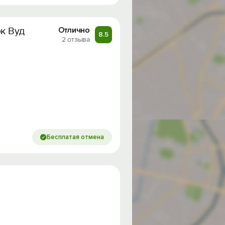
эк Вуд
Отлично
8.5
2 отзыва
Бесплатая отмена