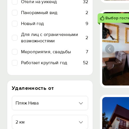
Отели на уикенд
32
Панорамный вид
2
Выбор гост
Новый год
9
Для лиц с ограниченными
2
возможностями
Мероприятия, свадьбы
7
Работает круглый год
52
Удаленность от
Пляж Нива
2 км