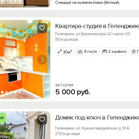
Стандарт на нулевом этаже (Уютный)
Квартира-студия в Геленджик
Геленджик, ул.Крымская дом 22 корпус 23
50 м до моря
2
4 гостя
2 кровати
30м
за 1 сутки
5
000
руб.
Домик под-ключ в Геленджик
ей
Геленджик, ул. Красногвардейская, д. 10 А
270 м до моря