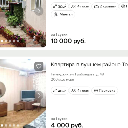
2
4 гостя
2 кровати
30м
Мангал
за 1 сутки
10
000
руб.
Квартира в лучшем районе То
Геленджик, ул. Грибоедова, д. 48
200 м до моря
2
4 гостя
Парковка
40м
за 1 сутки
4
000
руб.