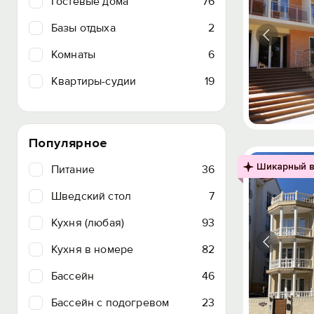
Гостевые дома
76
Базы отдыха
2
Комнаты
6
Квартиры-судии
19
Популярное
Шикарный в
Питание
36
Шведский стол
7
Кухня (любая)
93
Кухня в номере
82
Бассейн
46
Бассейн с подогревом
23