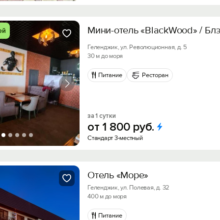
Мини-отель «BlackWood» / Бл
ей
Геленджик, ул. Революционная, д. 5
30 м до моря
Питание
Ресторан
за 1 сутки
от
1
800
руб.
Стандарт 3-местный
Отель «Море»
Геленджик, ул. Полевая, д. 32
400 м до моря
Питание