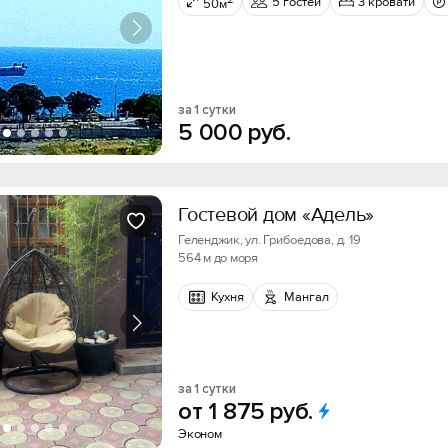
5 гостей
3 кровати
50м
за 1 сутки
5
000
руб.
Гостевой дом «Адель»
Геленджик, ул. Грибоедова, д. 19
564 м до моря
Кухня
Мангал
за 1 сутки
от
1
875
руб.
Эконом