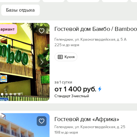
Базы отдыха
Гостевой дом Бамбо / Bamboo
ариант
Геленджик, ул. Красногвардейская, д. 5 А
225 м до моря
Кухня
за 1 сутки
от
1
400
руб.
Стандарт 3-местный
Гостевой дом «Африка»
Геленджик, ул. Красногвардейская, д. 25
198 м до моря