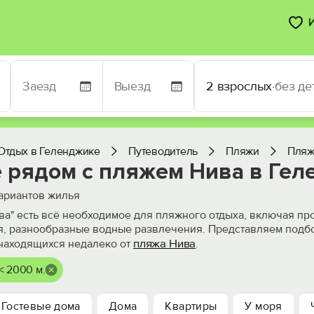
2 взрослых
·
без де
Отдых в Геленджике
Путеводитель
Пляжи
Пляж
 рядом с пляжем Нива в Гел
ариантов жилья
ва" есть всё необходимое для пляжного отдыха, включая пр
, разнообразные водные развлечения. Представляем подбо
пляжа Нива
находящихся недалеко от
.
< 2000 м.
Гостевые дома
Дома
Квартиры
У моря