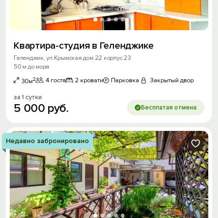
Квартира-студия в Геленджике
Геленджик, ул.Крымская дом 22 корпус 23
50 м до моря
2
4 гостя
2 кровати
Парковка
Закрытый двор
30м
за 1 сутки
5
000
руб.
Бесплатая отмена
Недавно забронировано