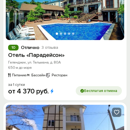
Отлично
10
3 отзыва
Отель «Парадейсон»
Геленджик, ул. Тельмана, д. 80А
650 м до моря
Питание
Бассейн
Ресторан
за 1 сутки
от
4
370
руб.
Бесплатая отмена