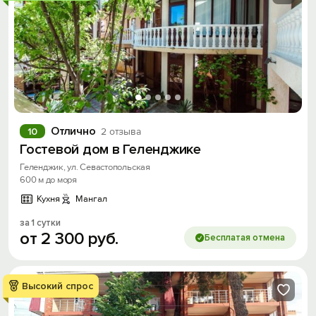
Отлично
10
2 отзыва
Гостевой дом в Геленджике
Геленджик, ул. Севастопольская
600 м до моря
Кухня
Мангал
за 1 сутки
от
2
300
руб.
Бесплатая отмена
Высокий спрос