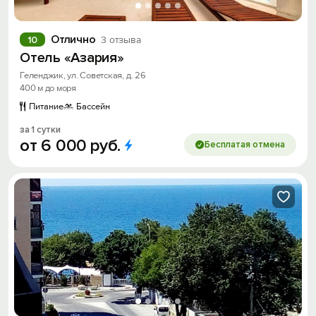
Отлично
10
3 отзыва
Отель «Азария»
Геленджик, ул. Советская, д. 26
400 м до моря
Питание
Бассейн
за 1 сутки
от
6
000
руб.
Бесплатая отмена