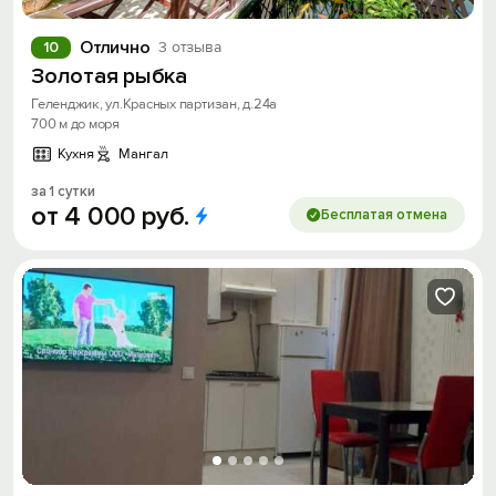
Отлично
10
3 отзыва
Золотая рыбка
Геленджик, ул.Красных партизан, д.24а
700 м до моря
Кухня
Мангал
за 1 сутки
от
4
000
руб.
Бесплатая отмена