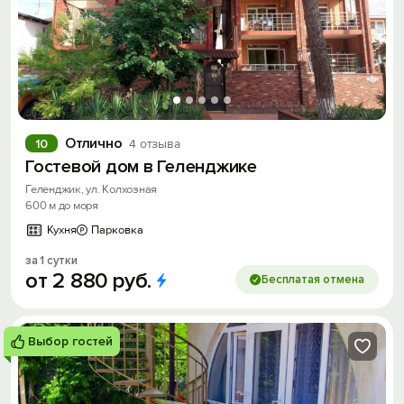
Отлично
10
4 отзыва
Гостевой дом в Геленджике
Геленджик, ул. Колхозная
600 м до моря
Кухня
Парковка
за 1 сутки
от
2
880
руб.
Бесплатая отмена
Выбор гостей