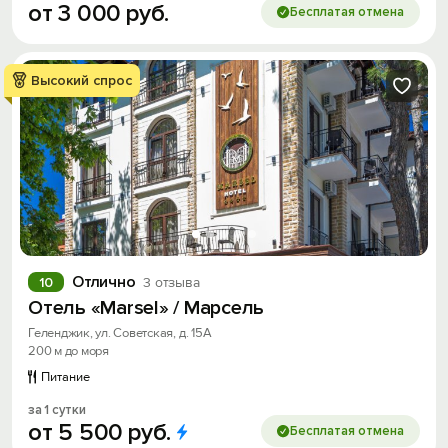
от
3
000
руб.
Бесплатая отмена
Высокий спрос
Отлично
10
3 отзыва
Отель «Marsel» / Марсель
Геленджик, ул. Советская, д. 15А
200 м до моря
Питание
за 1 сутки
от
5
500
руб.
Бесплатая отмена