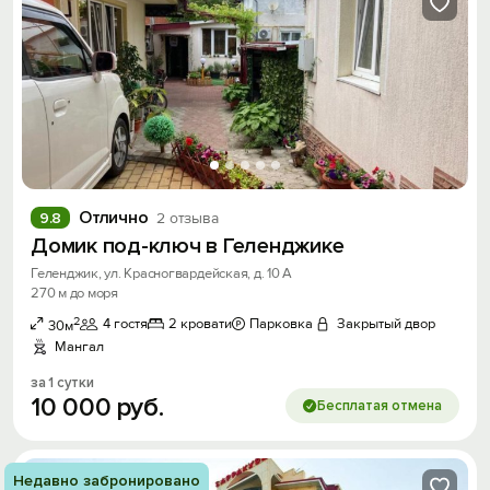
Отлично
9.8
2 отзыва
Домик под-ключ в Геленджике
Геленджик, ул. Красногвардейская, д. 10 А
270 м до моря
2
4 гостя
2 кровати
Парковка
Закрытый двор
30м
Мангал
за 1 сутки
10
000
руб.
Бесплатая отмена
Недавно забронировано