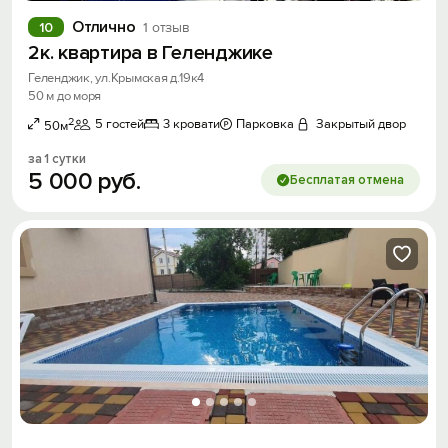
Отлично
10
1 отзыв
2к. квартира в Геленджике
Геленджик, ул.Крымская д.19к4
50 м до моря
2
5 гостей
3 кровати
Парковка
Закрытый двор
50м
за 1 сутки
5
000
руб.
Бесплатая отмена