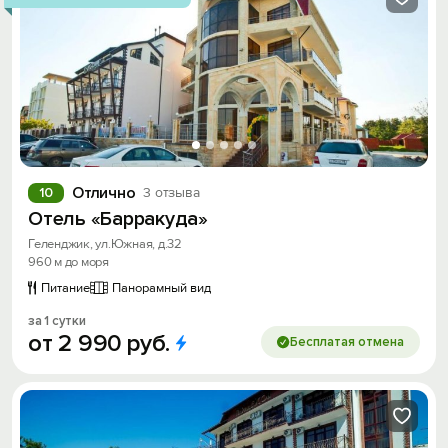
Отлично
10
3 отзыва
Отель «Барракуда»
Геленджик, ул.Южная, д.32
960 м до моря
Питание
Панорамный вид
за 1 сутки
от
2
990
руб.
Бесплатая отмена