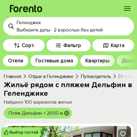
Геленджик
Войти
Выберите даты
·
2 взрослых
без детей
Избранное
Сорт.
Фильтр
Карта
Отели
Гостевые дома
Квартиры
Дома
История просмотра
Главная
Отдых в Геленджике
Путеводитель
Пляжи
Добавить свой объект
Жильё рядом с пляжем Дельфин в
Геленджике
Найдено
100
вариантов жилья
Пляж Дельфин < 2000 м.
Выбор гостей