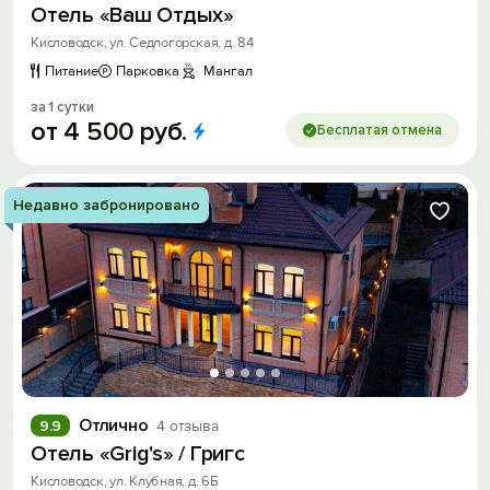
Отель «Ваш Отдых»
Кисловодск, ул. Седлогорская, д. 84
Питание
Парковка
Мангал
за 1 сутки
от
4
500
руб.
Бесплатая отмена
Недавно забронировано
Отлично
9.9
4 отзыва
Отель «Grig's» / Григс
Кисловодск, ул. Клубная, д. 6Б