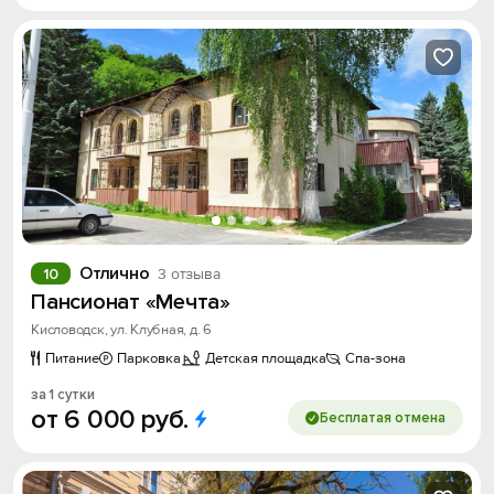
Отлично
10
3 отзыва
Пансионат «Мечта»
Кисловодск, ул. Клубная, д. 6
Питание
Парковка
Детская площадка
Спа-зона
за 1 сутки
от
6
000
руб.
Бесплатая отмена