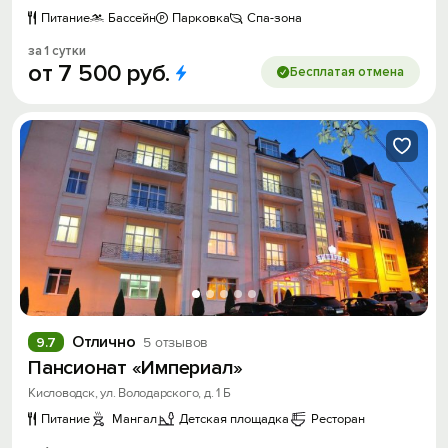
Питание
Бассейн
Парковка
Спа-зона
за 1 сутки
от
7
500
руб.
Бесплатая отмена
Отлично
9.7
5 отзывов
Пансионат «Империал»
Кисловодск, ул. Володарского, д. 1 Б
Питание
Мангал
Детская площадка
Ресторан