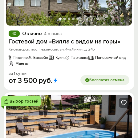
Отлично
10
4 отзыва
Гостевой дом «Вилла с видом на горы»
Кисловодск, пос. Нежинский, ул. 4-я Линия, д. 245
Питание
Бассейн
Кухня
Парковка
Панорамный вид
Мангал
за 1 сутки
от
3
500
руб.
Бесплатая отмена
Выбор гостей