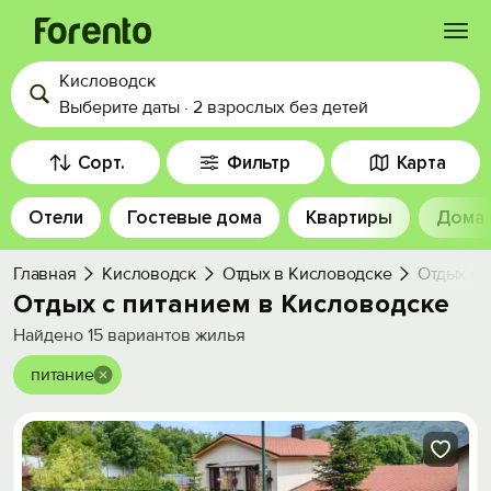
Кисловодск
Войти
Выберите даты
·
2 взрослых
без детей
Избранное
Сорт.
Фильтр
Карта
Отели
Гостевые дома
Квартиры
Дома
История просмотра
Главная
Кисловодск
Отдых в Кисловодске
Отдых с 
Добавить свой объект
Отдых с питанием в Кисловодске
Найдено
15
вариантов жилья
питание