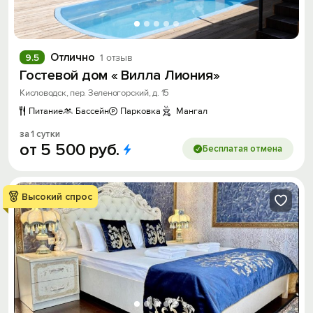
Отлично
9.5
1 отзыв
Гостевой дом « Вилла Лиония»
Кисловодск, пер. Зеленогорский, д. 15
Питание
Бассейн
Парковка
Мангал
за 1 сутки
от
5
500
руб.
Бесплатая отмена
Высокий спрос