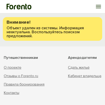
Войти
Внимание!
Объект удален из системы. Информация
неактуальна. Воспользуйтесь поиском
Избранное
предложений.
История просмотра
Путешественникам
Арендодателям
Добавить свой объект
О проекте
Сдать жильё
Отзывы о Forento.ru
Кабинет владельца
Правила бронирования
Контакты