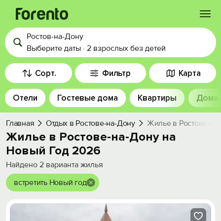
Ростов-на-Дону
Войти
Выберите даты
·
2 взрослых
без детей
Избранное
Сорт.
Фильтр
Карта
Отели
Гостевые дома
Квартиры
Дома
История просмотра
Главная
Отдых в Ростове-на-Дону
Жилье в Ростове-на
Добавить свой объект
Жилье в Ростове-на-Дону на
Новый Год 2026
Найдено
2
варианта жилья
встретить Новый год