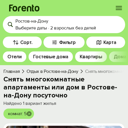
Ростов-на-Дону
Войти
Выберите даты
·
2 взрослых
без детей
Избранное
Сорт.
Фильтр
Карта
Отели
Гостевые дома
Квартиры
Дома
История просмотра
Главная
Отдых в Ростове-на-Дону
Снять многокомнатны
Добавить свой объект
Снять многокомнатные
апартаменты или дом в Ростове-
на-Дону посуточно
Найдено
1
вариант жилья
комнат: 5