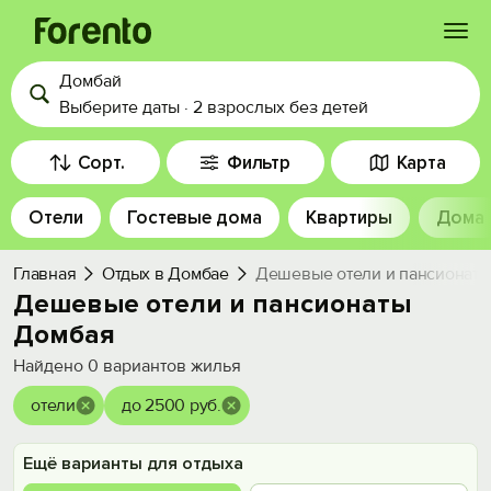
Домбай
Войти
Выберите даты
·
2 взрослых
без детей
Избранное
Сорт.
Фильтр
Карта
Отели
Гостевые дома
Квартиры
Дома
История просмотра
Главная
Отдых в Домбае
Дешевые отели и пансионат
Добавить свой объект
Дешевые отели и пансионаты
Домбая
Найдено
0
вариантов жилья
отели
до 2500 руб.
Ещё варианты для отдыха