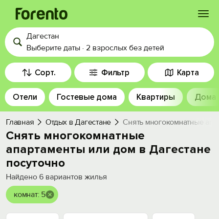
Дагестан
Войти
Выберите даты
·
2 взрослых
без детей
Избранное
Сорт.
Фильтр
Карта
Отели
Гостевые дома
Квартиры
Дома
История просмотра
Главная
Отдых в Дагестане
Снять многокомнатные апа
Добавить свой объект
Снять многокомнатные
апартаменты или дом в Дагестане
посуточно
Найдено
6
вариантов жилья
комнат: 5