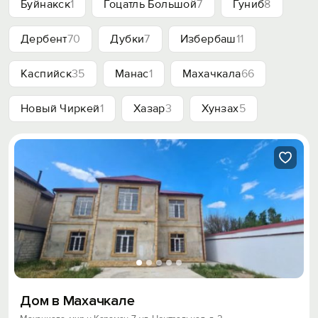
Буйнакск
1
Гоцатль Большой
7
Гуниб
8
Дербент
70
Дубки
7
Избербаш
11
Каспийск
35
Манас
1
Махачкала
66
Новый Чиркей
1
Хазар
3
Хунзах
5
Дом в Махачкале