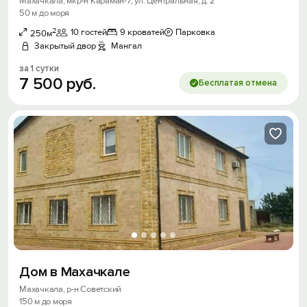
Махачкала, мкр-н Караман-7, ул. Центральная, д. 2
50 м до моря
2
10 гостей
9 кроватей
Парковка
250м
Закрытый двор
Мангал
за 1 сутки
7
500
руб.
Бесплатая отмена
Дом в Махачкале
Махачкала, р-н Советский
150 м до моря