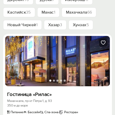
Каспийск
35
Манас
1
Махачкала
66
Новый Чиркей
1
Хазар
3
Хунзах
5
Гостиница «Рилас»
Махачкала, пр-кт Петра 1, д. 93
350 м до моря
Питание
Бассейн
Спа-зона
Ресторан