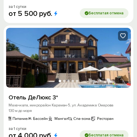
за 1 сутки
от
5
500
руб.
Бесплатая отмена
Отель ДеЛюкс 3*
Махачкала, микрорайон Караман-5, ул. Академика Омарова
130 м до моря
Питание
Бассейн
Мангал
Спа-зона
Ресторан
за 1 сутки
от
4
000
руб.
Бесплатая отмена