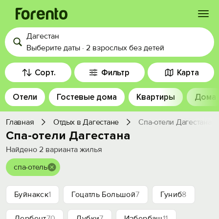
Дагестан
Войти
Выберите даты
·
2 взрослых
без детей
Избранное
Сорт.
Фильтр
Карта
Отели
Гостевые дома
Квартиры
Дома
История просмотра
Главная
Отдых в Дагестане
Спа-отели Дагестана
Добавить свой объект
Спа-отели Дагестана
Найдено
2
варианта жилья
спа-отель
Буйнакск
1
Гоцатль Большой
7
Гуниб
8
Дербент
70
Дубки
7
Избербаш
11