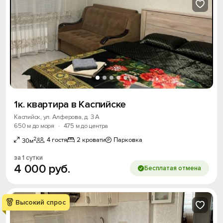
1к. квартира в Каспийске
Каспийск, ул. Алферова, д. 3 А
650 м до моря
·
475 м до центра
2
4 гостя
2 кровати
Парковка
30м
за 1 сутки
4
000
руб.
Бесплатая отмена
Высокий спрос