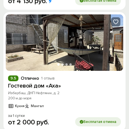
от
4
130
руб.
Бесплатая отмена
Отлично
9.5
1 отзыв
Гостевой дом «Аха»
Избербаш, ДНП Нефтяник, д. 2
200 м до моря
Кухня
Мангал
за 1 сутки
от
2
000
руб.
Бесплатая отмена