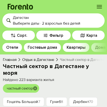
Дагестан
Войти
Выберите даты
·
2 взрослых
без детей
Избранное
Сорт.
Фильтр
Карта
Отели
Гостевые дома
Квартиры
Дома
История просмотра
Главная
Отдых в Дагестане
Частный сектор в Дагестан
Добавить свой объект
Частный сектор в Дагестане у
моря
Найдено
223
варианта жилья
частный сектор
Гоцатль Большой
7
Гуниб
8
Дербент
70