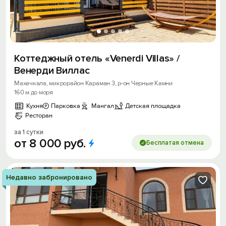
Коттеджный отель «Venerdi Villas» /
Венерди Виллас
Махачкала, микрорайон Караман 3, р-он Черные Камни
160 м до моря
Кухня
Парковка
Мангал
Детская площадка
Ресторан
за 1 сутки
от
8
000
руб.
Бесплатая отмена
Недавно забронировано