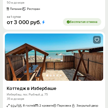
50 м до моря
Питание
Ресторан
за 1 сутки
от
3
000
руб.
Бесплатая отмена
Коттедж в Избербаше
Избербаш, пос. Рыбный, д. 75
35 м до моря
2
8 гостей
2 кровати
Парковка
Закрытый двор
92м