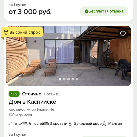
за 1 сутки
от
3
000
руб.
Бесплатая отмена
Высокий спрос
Отлично
9.5
1 отзыв
Дом в Каспийске
Каспийск, хутор Турали, 4е
100 м до моря
2
6 гостей
3 кровати
Закрытый двор
Мангал
80м
за 1 сутки