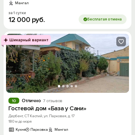
Мангал
за 1 сутки
12
000
руб.
Бесплатая отмена
Шикарный вариант
Отлично
10
7 отзывов
Гостевой дом «База у Сани»
Дербент, СТ Каспий, ул. Парковая, д. 17
180 м до моря
Кухня
Парковка
Мангал