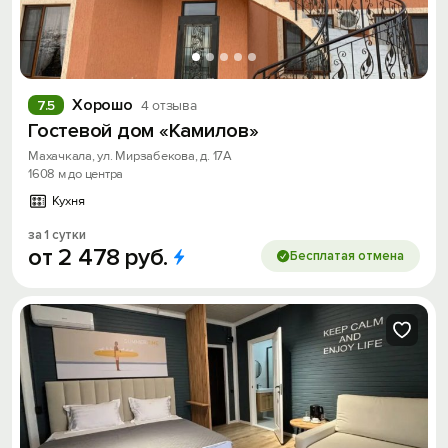
Хорошо
7.5
4 отзыва
Гостевой дом «Камилов»
Махачкала, ул. Мирзабекова, д. 17А
1608 м до центра
Кухня
за 1 сутки
от
2
478
руб.
Бесплатая отмена