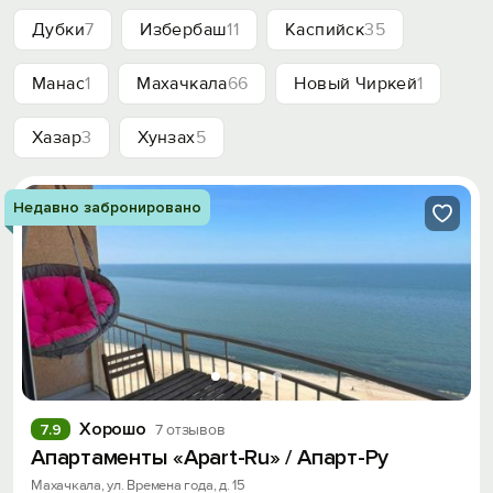
Дубки
7
Избербаш
11
Каспийск
35
Манас
1
Махачкала
66
Новый Чиркей
1
Хазар
3
Хунзах
5
Недавно забронировано
Хорошо
7.9
7 отзывов
Апартаменты «Apart-Ru» / Апарт-Ру
Махачкала, ул. Времена года, д. 15