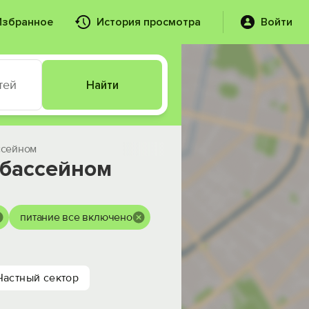
Избранное
История просмотра
Войти
тей
Найти
ссейном
 бассейном
питание все включено
Частный сектор