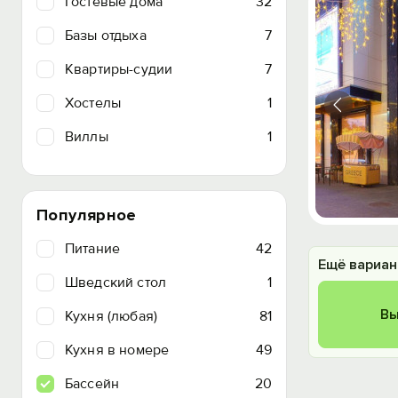
Гостевые дома
32
Базы отдыха
7
Квартиры-судии
7
Хостелы
1
Виллы
1
Популярное
Питание
42
Ещё вариан
Шведский стол
1
Вы
Кухня (любая)
81
Кухня в номере
49
Бассейн
20