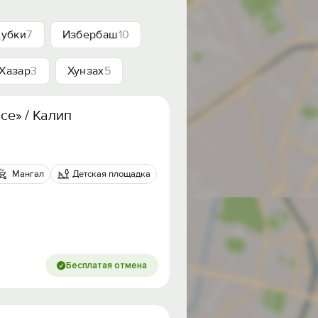
убки
7
Избербаш
10
Хазар
3
Хунзах
5
ace» / Калипсо Палас
Мангал
Детская площадка
Бесплатая отмена