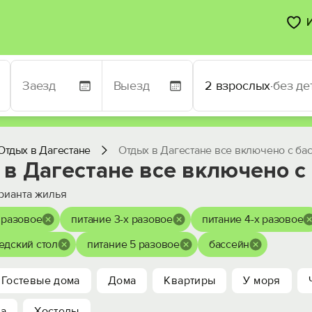
2 взрослых
·
без де
Отдых в Дагестане
Отдых в Дагестане все включено с ба
 в Дагестане все включено с
рианта жилья
 разовое
питание 3-х разовое
питание 4-х разовое
едский стол
питание 5 разовое
бассейн
Гостевые дома
Дома
Квартиры
У моря
ха
Хостелы