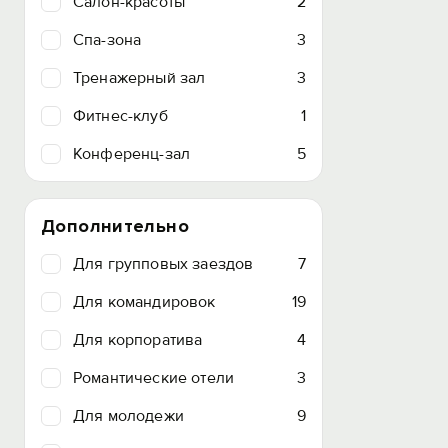
Салон-красоты
2
Спа-зона
3
Тренажерный зал
3
Фитнес-клуб
1
Конференц-зал
5
Дополнительно
Для групповых заездов
7
Для командировок
19
Для корпоратива
4
Романтические отели
3
Для молодежи
9