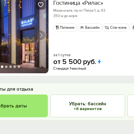
Гостиница «Рилас»
Махачкала, пр-кт Петра 1, д. 93
350 м до моря
Питание
Бассейн
Спа-зона
за 1 сутки
от
5
500
руб.
Стандарт 1-местный
ты для отдыха
Убрать: бассейн
брать даты
+6 вариантов