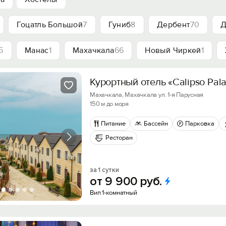
Гоцатль Большой
7
Гуниб
8
Дербент
70
Д
5
Манас
1
Махачкала
66
Новый Чиркей
1
Курортный отель «Calipso Pal
Махачкала, Махачкала ул. 1-я Парусная
150 м до моря
Питание
Бассейн
Парковка
Ресторан
за 1 сутки
от
9
900
руб.
Вип 1-комнатный