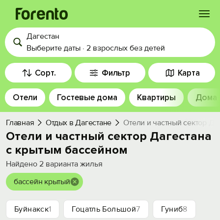
Дагестан
Войти
Выберите даты
·
2 взрослых
без детей
Избранное
Сорт.
Фильтр
Карта
Отели
Гостевые дома
Квартиры
Дома
История просмотра
Главная
Отдых в Дагестане
Отели и частный сектор Да
Добавить свой объект
Отели и частный сектор Дагестана
с крытым бассейном
Найдено
2
варианта жилья
бассейн крытый
Буйнакск
1
Гоцатль Большой
7
Гуниб
8