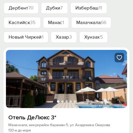
Дербент
70
Дубки
7
Избербаш
11
Каспийск
35
Манас
1
Махачкала
66
Новый Чиркей
1
Хазар
3
Хунзах
5
Отель ДеЛюкс 3*
Махачкала, микрорайон Караман-5, ул. Академика Омарова
130 м до моря