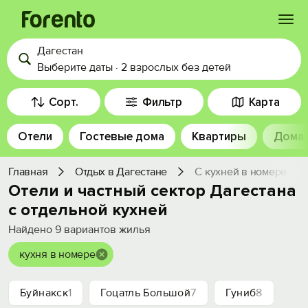
Дагестан
Войти
Выберите даты
·
2 взрослых
без детей
Избранное
Сорт.
Фильтр
Карта
Отели
Гостевые дома
Квартиры
Дома
История просмотра
Главная
Отдых в Дагестане
С кухней в номере
Добавить свой объект
Отели и частный сектор Дагестана
с отдельной кухней
Найдено
9
вариантов жилья
кухня в номере
Буйнакск
1
Гоцатль Большой
7
Гуниб
8