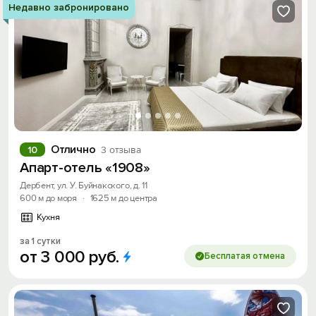
Недавно забронировано
Отлично
10
3 отзыва
Апарт-отель «1908»
Дербент, ул. У. Буйнакского, д. 11
600 м до моря
·
1625 м до центра
Кухня
за 1 сутки
от
3
000
руб.
Бесплатая отмена