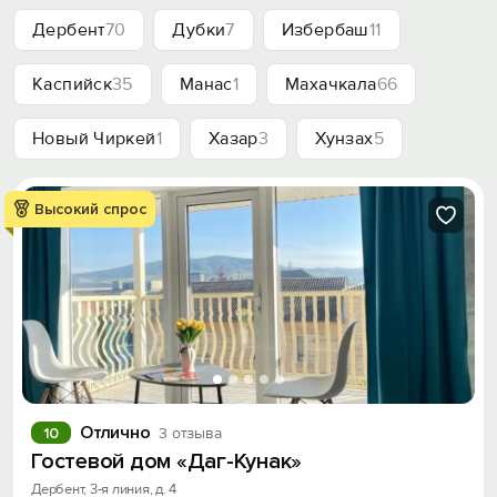
Дербент
70
Дубки
7
Избербаш
11
Каспийск
35
Манас
1
Махачкала
66
Новый Чиркей
1
Хазар
3
Хунзах
5
Высокий спрос
Отлично
10
3 отзыва
Гостевой дом «Даг-Кунак»
Дербент, 3-я линия, д. 4