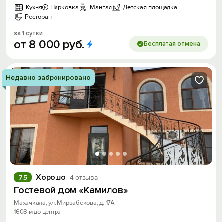
Кухня
Парковка
Мангал
Детская площадка
Ресторан
за 1 сутки
от
8
000
руб.
Бесплатая отмена
Недавно забронировано
Хорошо
7.5
4 отзыва
Гостевой дом «Камилов»
Махачкала, ул. Мирзабекова, д. 17А
1608 м до центра