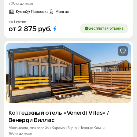
700 м до моря
Кухня
Парковка
Мангал
за 1 сутки
от
2
875
руб.
Бесплатая отмена
Коттеджный отель «Venerdi Villas» /
Венерди Виллас
Махачкала, микрорайон Караман 3, р-он Черные Камни
160 м до моря