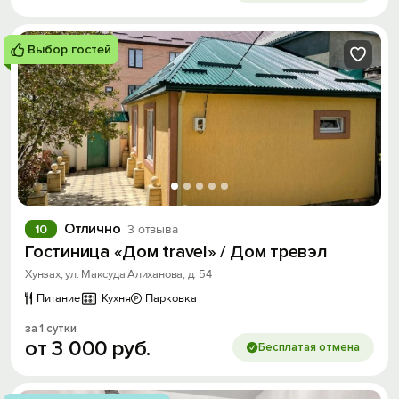
Выбор гостей
Отлично
10
3 отзыва
Гостиница «Дом travel» / Дом тревэл
Хунзах, ул. Максуда Алиханова, д. 54
Питание
Кухня
Парковка
за 1 сутки
от
3
000
руб.
Бесплатая отмена