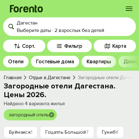
Дагестан
Войти
Выберите даты
·
2 взрослых
без детей
Избранное
Сорт.
Фильтр
Карта
Отели
Гостевые дома
Квартиры
Дома
История просмотра
Главная
Отдых в Дагестане
Загородные отели Дагестан
Добавить свой объект
Загородные отели Дагестана.
Цены 2026.
Найдено
4
варианта жилья
загородный отель
Буйнакск
1
Гоцатль Большой
7
Гуниб
8