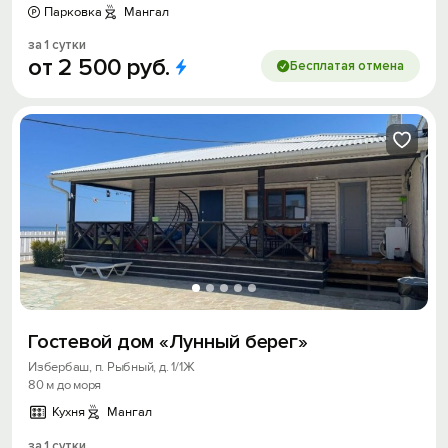
Парковка
Мангал
за 1 сутки
от
2
500
руб.
Бесплатая отмена
Гостевой дом «Лунный берег»
Избербаш, п. Рыбный, д. 1/1Ж
80 м до моря
Кухня
Мангал
за 1 сутки