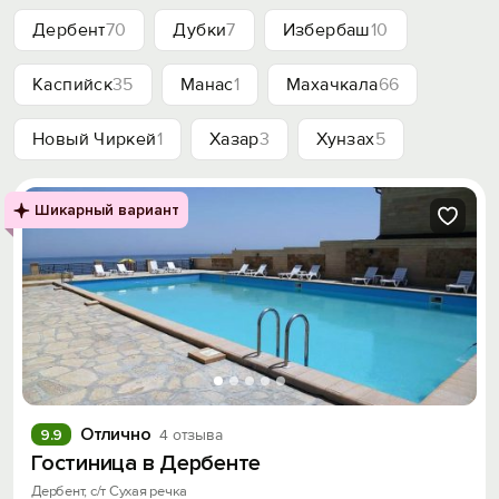
Дербент
70
Дубки
7
Избербаш
10
Каспийск
35
Манас
1
Махачкала
66
Новый Чиркей
1
Хазар
3
Хунзах
5
Шикарный вариант
Отлично
9.9
4 отзыва
Гостиница в Дербенте
Дербент, с/т Сухая речка