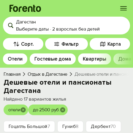
Дагестан
Войти
Выберите даты
·
2 взрослых
без детей
Избранное
Сорт.
Фильтр
Карта
Отели
Гостевые дома
Квартиры
Дома
История просмотра
Главная
Отдых в Дагестане
Дешевые отели и пансиона
Добавить свой объект
Дешевые отели и пансионаты
Дагестана
Найдено
17
вариантов жилья
отели
до 2500 руб.
Гоцатль Большой
7
Гуниб
8
Дербент
70