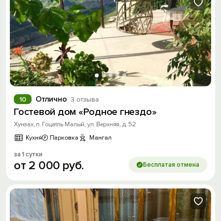
Отлично
10
3 отзыва
Гостевой дом «Родное гнездо»
Хунзах, п. Гоцатль Малый, ул. Верхняя, д. 52
Кухня
Парковка
Мангал
за 1 сутки
от
2
000
руб.
Бесплатая отмена