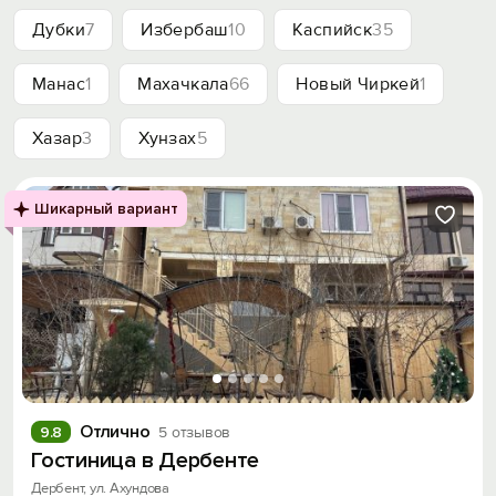
Дубки
7
Избербаш
10
Каспийск
35
Манас
1
Махачкала
66
Новый Чиркей
1
Хазар
3
Хунзах
5
Шикарный вариант
Отлично
9.8
5 отзывов
Гостиница в Дербенте
Дербент, ул. Ахундова