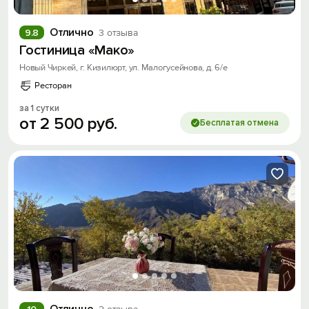
Отлично
9.8
3 отзыва
Гостиница «Мако»
Новый Чиркей, г. Кизилюрт, ул. Малогусейнова, д. 6/е
Ресторан
за 1 сутки
от
2
500
руб.
Бесплатая отмена