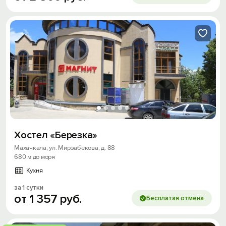
Хостел «Березка»
Махачкала, ул. Мирзабекова, д. 88
680 м до моря
Кухня
за 1 сутки
от
1
357
руб.
Бесплатая отмена