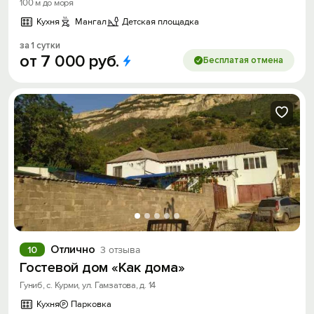
100 м до моря
Кухня
Мангал
Детская площадка
за 1 сутки
от
7
000
руб.
Бесплатая отмена
Отлично
10
3 отзыва
Гостевой дом «Как дома»
Гуниб, с. Курми, ул. Гамзатова, д. 14
Кухня
Парковка