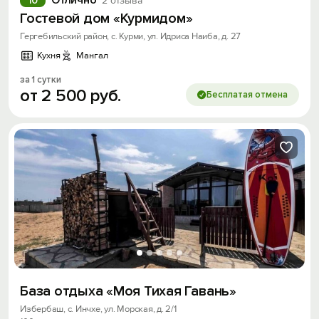
Отлично
10
2 отзыва
Гостевой дом «Курмидом»
Гергебильский район, с. Курми, ул. Идриса Наиба, д. 27
Кухня
Мангал
за 1 сутки
от
2
500
руб.
Бесплатая отмена
База отдыха «Моя Тихая Гавань»
Избербаш, с. Инчхе, ул. Морская, д. 2/1