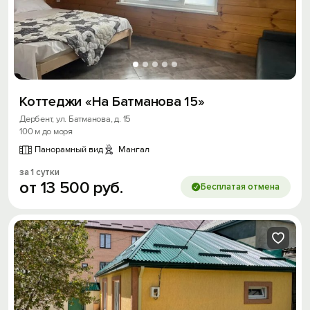
Коттеджи «На Батманова 15»
Дербент, ул. Батманова, д. 15
100 м до моря
Панорамный вид
Мангал
за 1 сутки
от
13
500
руб.
Бесплатая отмена