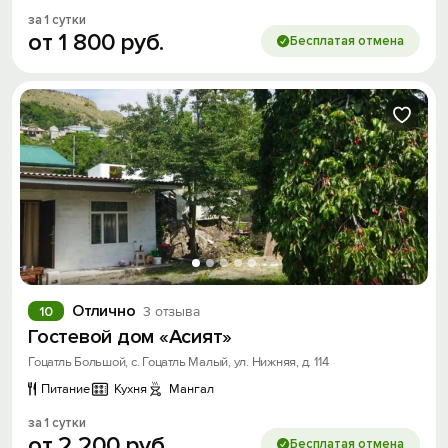
за 1 сутки
от
1
800
руб.
Бесплатая отмена
Отлично
10
3 отзыва
Гостевой дом «Асият»
Гоцатль Большой, с. Гоцатль Малый, ул. Нижняя, д. 114
Питание
Кухня
Мангал
за 1 сутки
от
2
200
руб.
Бесплатая отмена