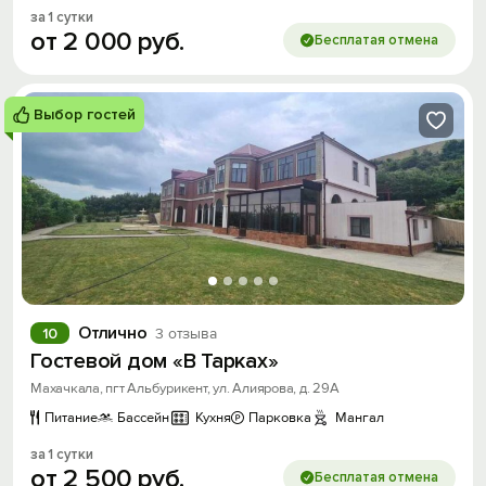
за 1 сутки
от
2
000
руб.
Бесплатая отмена
Выбор гостей
Отлично
10
3 отзыва
Гостевой дом «В Тарках»
Махачкала, пгт Альбурикент, ул. Алиярова, д. 29А
Питание
Бассейн
Кухня
Парковка
Мангал
за 1 сутки
от
2
500
руб.
Бесплатая отмена