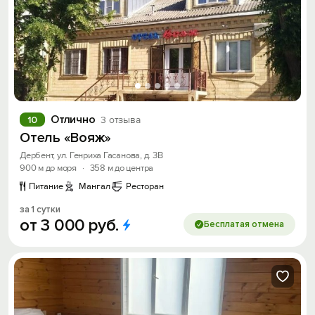
Отлично
10
3 отзыва
Отель «Вояж»
Дербент, ул. Генриха Гасанова, д. 3В
900 м до моря
·
358 м до центра
Питание
Мангал
Ресторан
за 1 сутки
от
3
000
руб.
Бесплатая отмена