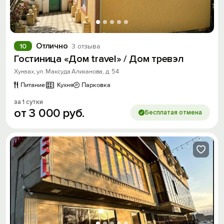
Отлично
10
3 отзыва
Гостиница «Дом travel» / Дом тревэл
Хунзах, ул. Максуда Алиханова, д. 54
Питание
Кухня
Парковка
за 1 сутки
от
3
000
руб.
Бесплатая отмена