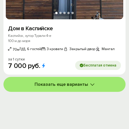
Дом в Каспийске
Каспийск, хутор Турали 4-е
100 м до моря
2
6 гостей
3 кровати
Закрытый двор
Мангал
70м
за 1 сутки
7
000
руб.
Бесплатая отмена
Показать еще варианты