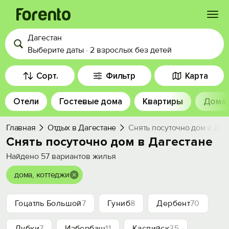
Дагестан
Войти
Выберите даты
·
2 взрослых
без детей
Избранное
Сорт.
Фильтр
Карта
Отели
Гостевые дома
Квартиры
Дома
История просмотра
Главная
Отдых в Дагестане
Снять посуточно дом в Даг
Добавить свой объект
Снять посуточно дом в Дагестане
Найдено
57
вариантов жилья
дома, коттеджи
Гоцатль Большой
7
Гуниб
8
Дербент
70
Дубки
7
Избербаш
11
Каспийск
35