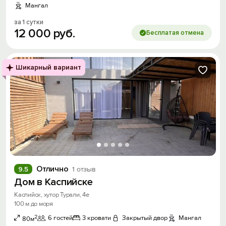
Мангал
за 1 сутки
12
000
руб.
Бесплатая отмена
Шикарный вариант
Отлично
9.5
1 отзыв
Дом в Каспийске
Каспийск, хутор Турали, 4е
100 м до моря
2
6 гостей
3 кровати
Закрытый двор
Мангал
80м