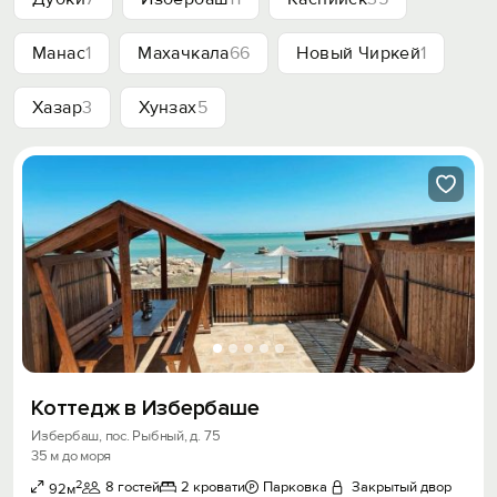
Манас
1
Махачкала
66
Новый Чиркей
1
Хазар
3
Хунзах
5
Коттедж в Избербаше
Избербаш, пос. Рыбный, д. 75
35 м до моря
2
8 гостей
2 кровати
Парковка
Закрытый двор
92м