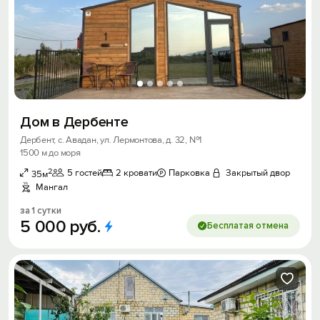
Дом в Дербенте
Дербент, с. Авадан, ул. Лермонтова, д. 32, №1
1500 м до моря
2
5 гостей
2 кровати
Парковка
Закрытый двор
35м
Мангал
за 1 сутки
5
000
руб.
Бесплатая отмена