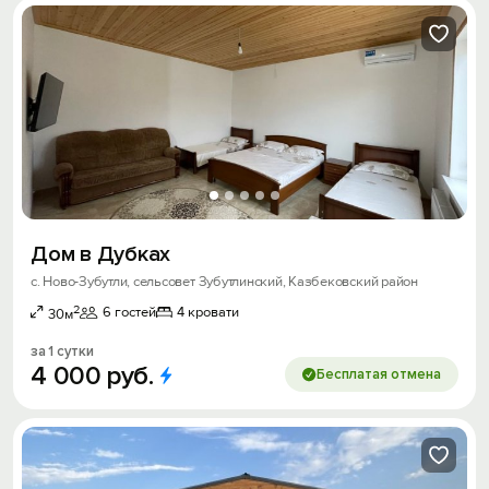
Дом в Дубках
с. Ново-Зубутли, сельсовет Зубутлинский, Казбековский район
2
6 гостей
4 кровати
30м
за 1 сутки
4
000
руб.
Бесплатая отмена