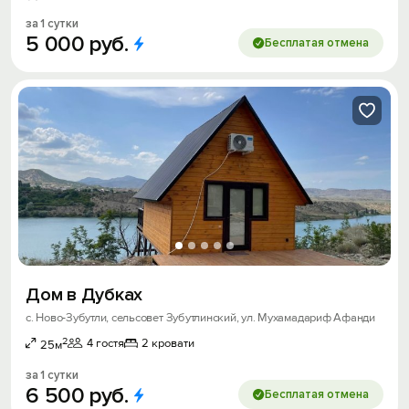
за 1 сутки
5
000
руб.
Бесплатая отмена
Дом в Дубках
с. Ново-Зубутли, сельсовет Зубутлинский, ул. Мухамадариф Афанди
2
4 гостя
2 кровати
25м
за 1 сутки
6
500
руб.
Бесплатая отмена