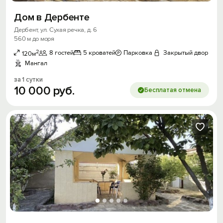
Дом в Дербенте
Дербент, ул. Сухая речка, д. 6
560 м до моря
2
8 гостей
5 кроватей
Парковка
Закрытый двор
120м
Мангал
за 1 сутки
10
000
руб.
Бесплатая отмена