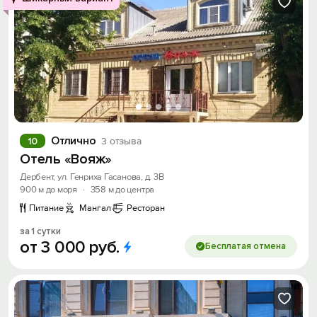
Отлично
10
3 отзыва
Отель «Вояж»
Дербент, ул. Генриха Гасанова, д. 3В
900 м до моря
·
358 м до центра
Питание
Мангал
Ресторан
за 1 сутки
от
3
000
руб.
Бесплатая отмена