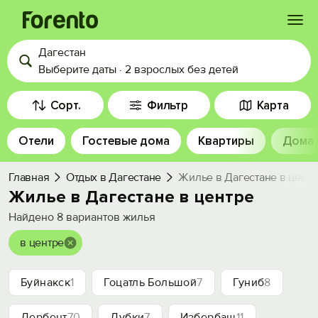
Дагестан
Войти
Выберите даты
·
2 взрослых
без детей
Избранное
Сорт.
Фильтр
Карта
Отели
Гостевые дома
Квартиры
Дома
История просмотра
Главная
Отдых в Дагестане
Жилье в Дагестане в цент
Добавить свой объект
Жилье в Дагестане в центре
Найдено
8
вариантов жилья
в центре
Буйнакск
1
Гоцатль Большой
7
Гуниб
8
Дербент
70
Дубки
7
Избербаш
11