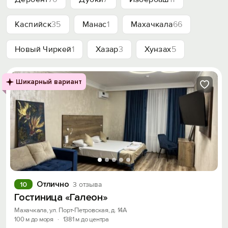
Каспийск
35
Манас
1
Махачкала
66
Новый Чиркей
1
Хазар
3
Хунзах
5
Шикарный вариант
Отлично
10
3 отзыва
Гостиница «Галеон»
Махачкала, ул. Порт-Петровская, д. 14А
100 м до моря
·
1381 м до центра