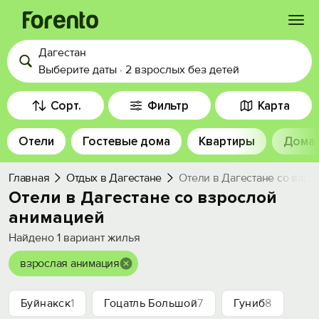
Дагестан
Войти
Выберите даты
·
2 взрослых
без детей
Избранное
Сорт.
Фильтр
Карта
Отели
Гостевые дома
Квартиры
Дома
История просмотра
Главная
Отдых в Дагестане
Отели в Дагестане со взр
Добавить свой объект
Отели в Дагестане со взрослой
анимацией
Найдено
1
вариант жилья
взрослая анимация
Буйнакск
1
Гоцатль Большой
7
Гуниб
8