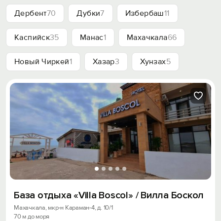
Дербент
70
Дубки
7
Избербаш
11
Каспийск
35
Манас
1
Махачкала
66
Новый Чиркей
1
Хазар
3
Хунзах
5
База отдыха «Villa Boscol» / Вилла Боскол
Махачкала, мкр-н Караман-4, д. 10/1
70 м до моря