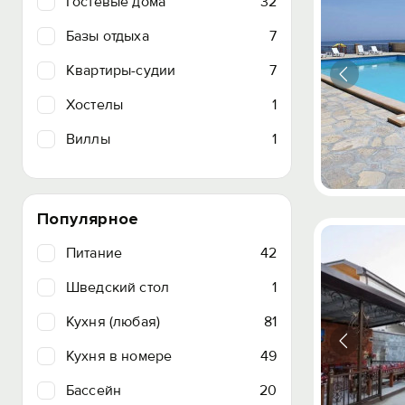
Гостевые дома
32
Базы отдыха
7
Квартиры-судии
7
Хостелы
1
Виллы
1
Популярное
Питание
42
Шведский стол
1
Кухня (любая)
81
Кухня в номере
49
Бассейн
20