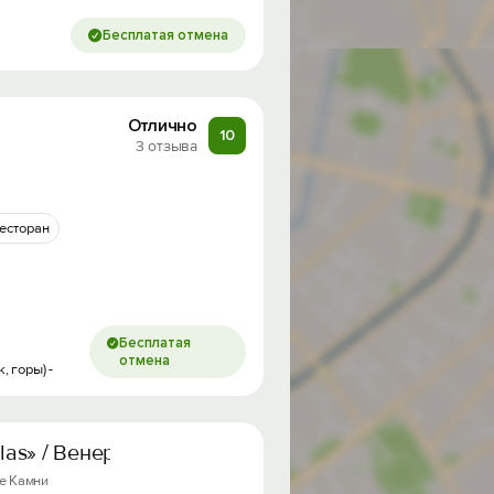
Бесплатая отмена
Отлично
10
3 отзыва
есторан
Бесплатая
отмена
, горы) -
llas» / Венерди Виллас
ые Камни