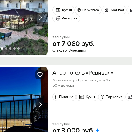
Кухня
Парковка
Мангал
Ресторан
за 1 сутки
от
7
080
руб.
Стандарт 3-местный
Апарт-отель «Ревивал»
Махачкала, ул. Времена года, д. 15
50 м до моря
Питание
Кухня
Парковка
за 1 сутки
от
3
000
руб.