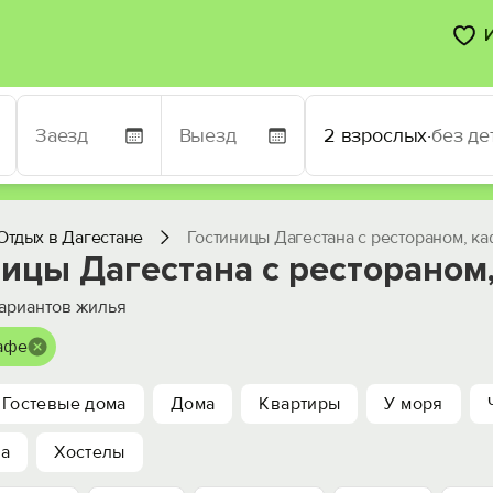
2 взрослых
·
без де
Отдых в Дагестане
Гостиницы Дагестана с рестораном, к
ицы Дагестана с рестораном
ариантов жилья
кафе
Гостевые дома
Дома
Квартиры
У моря
ха
Хостелы