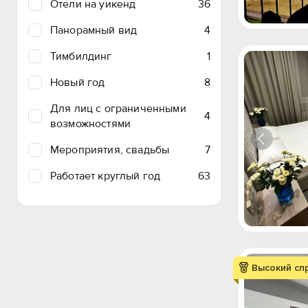
Отели на уикенд
36
Панорамный вид
4
Тимбилдинг
1
Новый год
8
Для лиц с ограниченными
4
возможностями
Мероприятия, свадьбы
7
Работает круглый год
63
Высокий сп