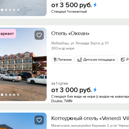
от
3
500
руб.
Стандарт 1-комнатный
Отель «Океан»
ариант
Избербаш, ул. Рихарда Зорге, д. 1/1
300 м до моря
Питание
Детская площадка
Р
за 1 сутки
от
3
000
руб.
Стандарт без вида на море (с видом на аквапарк
Double, TWIN
Коттеджный отель «Venerdi Vi
Махачкала, микрорайон Караман 3, р-он Черн