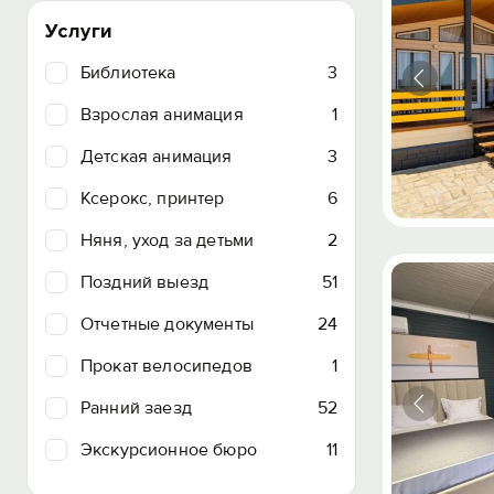
Услуги
Библиотека
3
Взрослая анимация
1
Детская анимация
3
Ксерокс, принтер
6
Няня, уход за детьми
2
Поздний выезд
51
Отчетные документы
24
Прокат велосипедов
1
Ранний заезд
52
Экскурсионное бюро
11