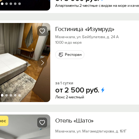
Апартаменты 2-местные с видом на море и кач
Гостиница «Изумруд»
Махачкала, ул. Бейбулатова, д. 24 А
1000 м до моря
Ресторан
за 1 сутки
от
2
500
руб.
Люкс 2-местный
Отель «Шато»
рос
Махачкала, ул. Магомедтагирова, д. 161Г