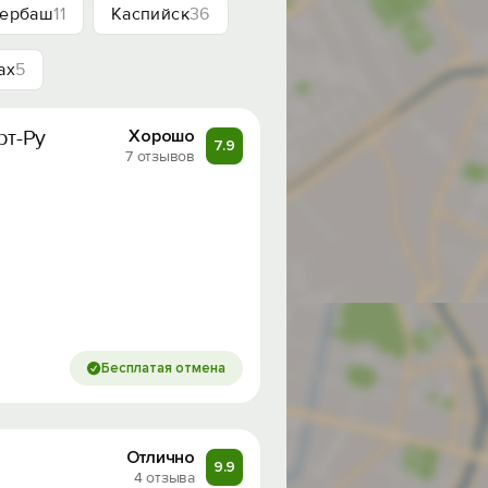
ербаш
11
Каспийск
36
ах
5
рт-Ру
Хорошо
7.9
7 отзывов
Бесплатая отмена
Отлично
9.9
4 отзыва