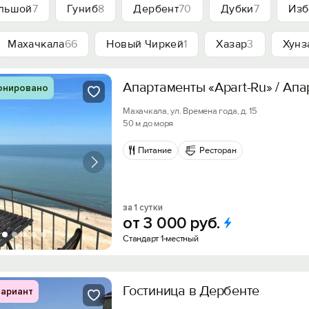
ольшой
7
Гуниб
8
Дербент
70
Дубки
7
Изб
Махачкала
66
Новый Чиркей
1
Хазар
3
Хунз
Апартаменты «Apart-Ru» / Апа
онировано
Махачкала, ул. Времена года, д. 15
50 м до моря
Питание
Ресторан
за 1 сутки
от
3
000
руб.
Стандарт 1-местный
Гостиница в Дербенте
ариант