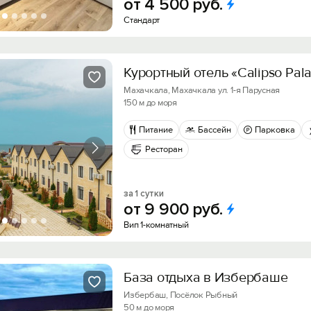
от
4
500
руб.
Стандарт
Курортный отель «Calipso Pal
Махачкала, Махачкала ул. 1-я Парусная
150 м до моря
Питание
Бассейн
Парковка
Ресторан
за 1 сутки
от
9
900
руб.
Вип 1-комнатный
База отдыха в Избербаше
Избербаш, Посёлок Рыбный
50 м до моря