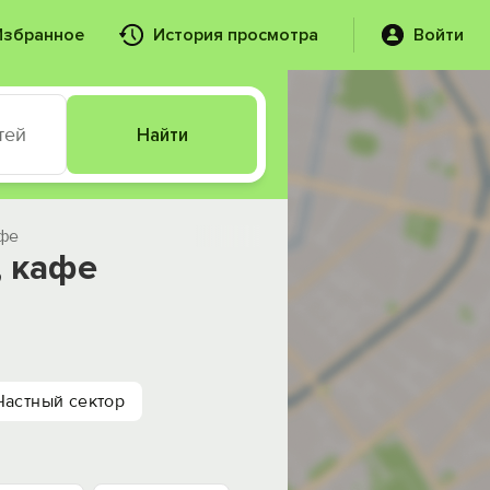
Избранное
История просмотра
Войти
тей
Найти
афе
, кафе
Частный сектор