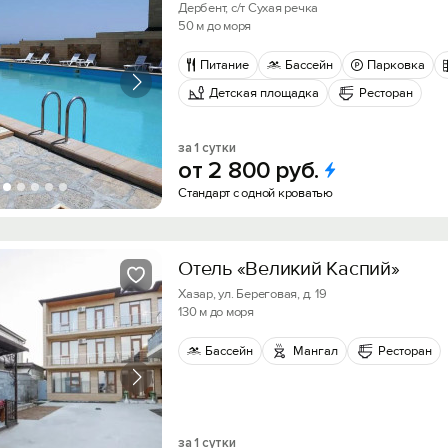
Дербент, с/т Сухая речка
50 м до моря
Питание
Бассейн
Парковка
Детская площадка
Ресторан
за 1 сутки
от
2
800
руб.
Стандарт с одной кроватью
Отель «Великий Каспий»
Хазар, ул. Береговая, д. 19
130 м до моря
Бассейн
Мангал
Ресторан
за 1 сутки