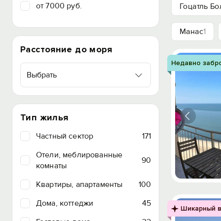
от 7000 руб.
Гоцатль Б
Манас
1
Расстояние до моря
Недавно забр
Выбрать
Тип жилья
Частный сектор
171
Отели, меблированные
90
комнаты
Квартиры, апартаменты
100
Дома, коттеджи
45
Шикарный в