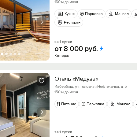
160 м до моря
Кухня
Парковка
Мангал
Ресторан
за 1 сутки
от
8
000
руб.
Коттедж
Отель «Медуза»
Избербаш, ул. Головная Нефтекачка, д. 5
150 м до моря
Питание
Парковка
Мангал
за 1 сутки