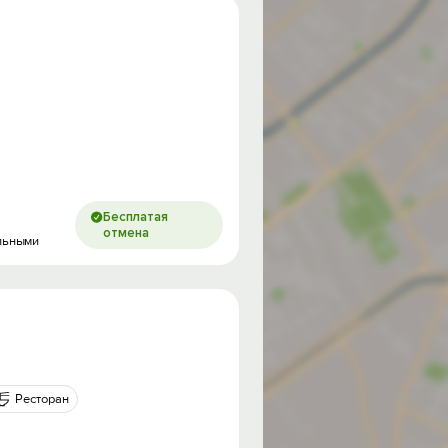
Бесплатая
отмена
альными
Ресторан