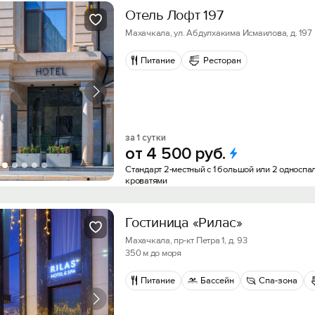
Отель Лофт 197
Махачкала, ул. Абдулхакима Исмаилова, д. 197
Питание
Ресторан
за 1 сутки
от
4
500
руб.
Стандарт 2-местный с 1 большой или 2 односп
кроватями
Гостиница «Рилас»
Махачкала, пр-кт Петра 1, д. 93
350 м до моря
Питание
Бассейн
Спа-зона