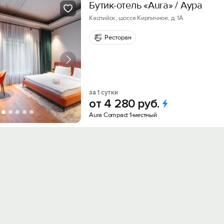
Бутик-отель «Aura» / Аура
Каспийск, шоссе Кирпичное, д. 1А
Ресторан
за 1 сутки
от
4
280
руб.
Aura Compact 1-местный