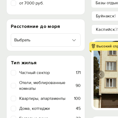
Базы отды
от 7000 руб.
Буйнакск
1
Расстояние до моря
Каспийск
3
Выбрать
Высокий сп
Тип жилья
Частный сектор
171
Отели, меблированные
90
комнаты
Квартиры, апартаменты
100
Дома, коттеджи
45