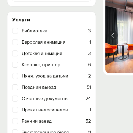
Услуги
Библиотека
3
Взрослая анимация
1
Детская анимация
3
Ксерокс, принтер
6
Няня, уход за детьми
2
Поздний выезд
51
Отчетные документы
24
Прокат велосипедов
1
Ранний заезд
52
Экскурсионное бюро
11