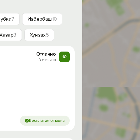
убки
7
Избербаш
10
Хазар
3
Хунзах
5
Отлично
10
3 отзыва
Бесплатая отмена