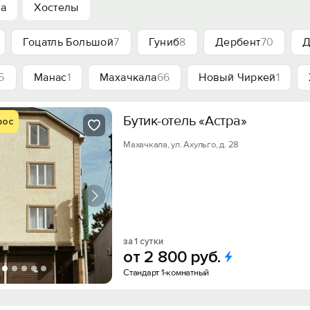
ха
Хостелы
Гоцатль Большой
7
Гуниб
8
Дербент
70
Д
5
Манас
1
Махачкала
66
Новый Чиркей
1
Бутик-отель «Астра»
рос
Махачкала, ул. Ахульго, д. 28
за 1 сутки
от
2
800
руб.
Стандарт 1-комнатный