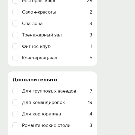
Ресторан, кафе
28
Салон-красоты
2
Спа-зона
3
Тренажерный зал
3
Фитнес-клуб
1
Конференц-зал
5
Дополнительно
Для групповых заездов
7
Для командировок
19
Для корпоратива
4
Романтические отели
3