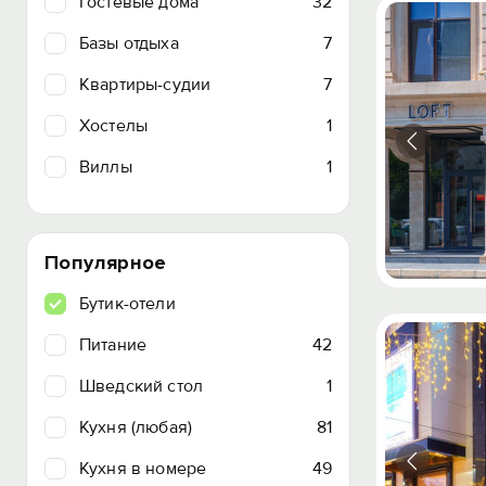
Гостевые дома
32
Базы отдыха
7
Квартиры-судии
7
Хостелы
1
Виллы
1
Популярное
Бутик-отели
Питание
42
Шведский стол
1
Кухня (любая)
81
Кухня в номере
49