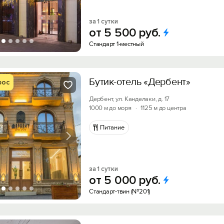
за 1 сутки
от
5
500
руб.
Стандарт 1-местный
Бутик-отель «Дербент»
рос
Дербент, ул. Канделаки, д. 17
1000 м до моря
·
1125 м до центра
Питание
за 1 сутки
от
5
000
руб.
Стандарт-твин (№201)