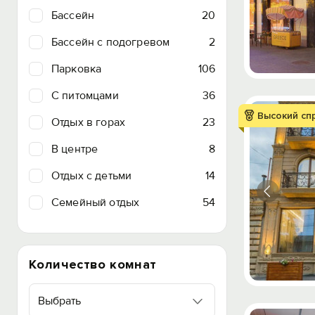
Бассейн
20
Бассейн с подогревом
2
Парковка
106
C питомцами
36
Высокий сп
Отдых в горах
23
В центре
8
Отдых с детьми
14
Семейный отдых
54
Количество комнат
Выбрать