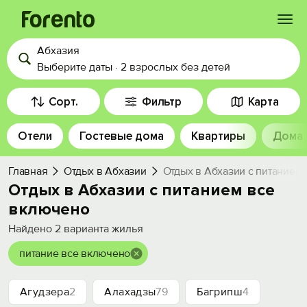
Абхазия
Войти
Выберите даты
·
2 взрослых
без детей
Избранное
Сорт.
Фильтр
Карта
Отели
Гостевые дома
Квартиры
Дома
История просмотра
Главная
Отдых в Абхазии
Отдых в Абхазии с питанием
Добавить свой объект
Отдых в Абхазии с питанием все
включено
Найдено
2
варианта жилья
питание все включено
Агудзера
2
Алахадзы
79
Багрипш
4