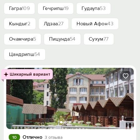
Гагра
109
Гечрипш
19
Гудаута
53
Кындыг
2
Лдзаа
27
Новый Афон
43
Очамчира
5
Пицунда
54
Сухум
77
Цандрипш
54
Шикарный вариант
Отлично
10
3 отзыва