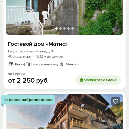
Гостевой дом «Матис»
Гагра, пер. Альпийский, д. 10
400 м до моря
·
1212 м до центра
Кухня
Панорамный вид
Мангал
за 1 сутки
от
2
250
руб.
Бесплатая отмена
Недавно забронировано