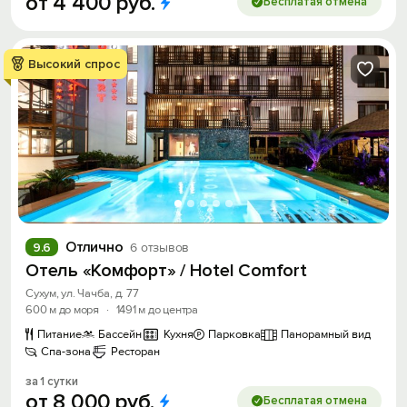
от
4
400
руб.
Бесплатая отмена
Высокий спрос
Отлично
9.6
6 отзывов
Отель «Комфорт» / Hotel Comfort
Сухум, ул. Чачба, д. 77
600 м до моря
·
1491 м до центра
Питание
Бассейн
Кухня
Парковка
Панорамный вид
Спа-зона
Ресторан
за 1 сутки
от
8
000
руб.
Бесплатая отмена