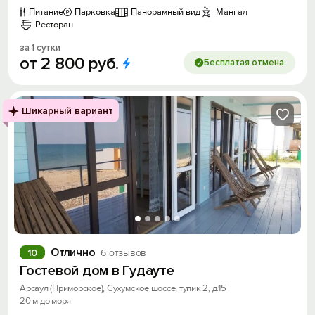
Питание
Парковка
Панорамный вид
Мангал
Ресторан
за 1 сутки
от
2
800
руб.
Бесплатая отмена
Шикарный вариант
Отлично
10
6 отзывов
Гостевой дом в Гудауте
Арсаул (Приморское), Сухумское шоссе, тупик 2, д.15
20 м до моря