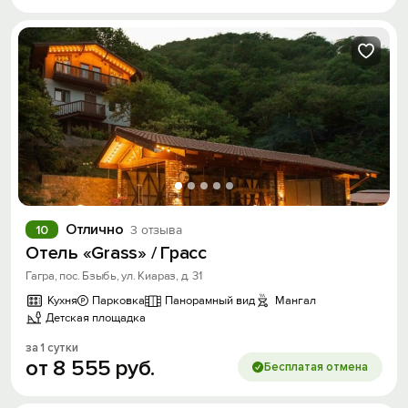
Отлично
10
3 отзыва
Отель «Grass» / Грасс
Гагра, пос. Бзыбь, ул. Киараз, д. 31
Кухня
Парковка
Панорамный вид
Мангал
Детская площадка
за 1 сутки
от
8
555
руб.
Бесплатая отмена