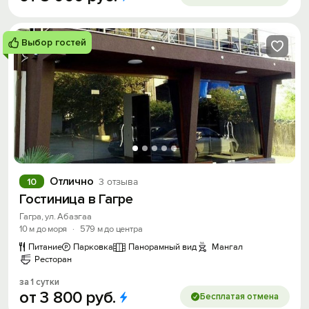
Выбор гостей
Отлично
10
3 отзыва
Гостиница в Гагре
Гагра, ул. Абазгаа
10 м до моря
·
579 м до центра
Питание
Парковка
Панорамный вид
Мангал
Ресторан
за 1 сутки
от
3
800
руб.
Бесплатая отмена