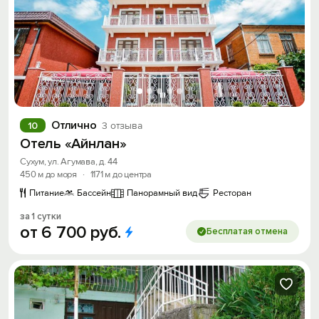
Отлично
10
3 отзыва
Отель «Айнлан»
Сухум, ул. Агумава, д. 44
450 м до моря
·
1171 м до центра
Питание
Бассейн
Панорамный вид
Ресторан
за 1 сутки
от
6
700
руб.
Бесплатая отмена