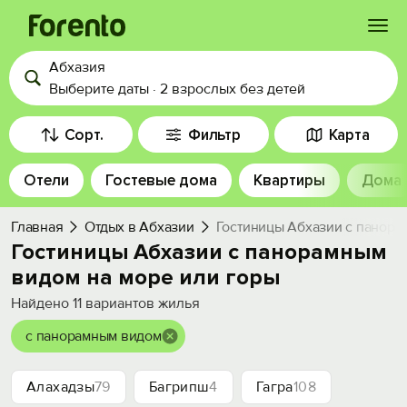
Абхазия
Войти
Выберите даты
·
2 взрослых
без детей
Избранное
Сорт.
Фильтр
Карта
Отели
Гостевые дома
Квартиры
Дома
История просмотра
Главная
Отдых в Абхазии
Гостиницы Абхазии с панора
Добавить свой объект
Гостиницы Абхазии с панорамным
видом на море или горы
Найдено
11
вариантов жилья
с панорамным видом
Алахадзы
79
Багрипш
4
Гагра
108