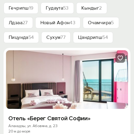
Гечрипш
19
Гудаута
53
Кындыг
2
Лдзаа
27
Новый Афон
43
Очамчира
5
Пицунда
54
Сухум
77
Цандрипш
54
Отель «Берег Святой Софии»
Алахадзы, ул. Абовяна, д. 23
20 м до моря