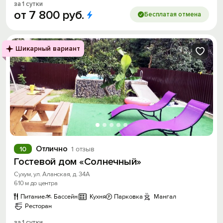
за 1 сутки
от
7
800
руб.
Бесплатая отмена
Шикарный вариант
Отлично
10
1 отзыв
Гостевой дом «Солнечный»
Сухум, ул. Аланская, д. 34А
610 м до центра
Питание
Бассейн
Кухня
Парковка
Мангал
Ресторан
за 1 сутки