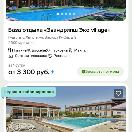
База отдыха «Звандрипш Эко village»
Гудаута, с. Хыпста, ул. Виктора Кукба, д. 9
2500 м до моря
Питание
Бассейн
Парковка
Мангал
Детская площадка
Ресторан
за 1 сутки
от
3
300
руб.
Бесплатая отмена
Недавно забронировано