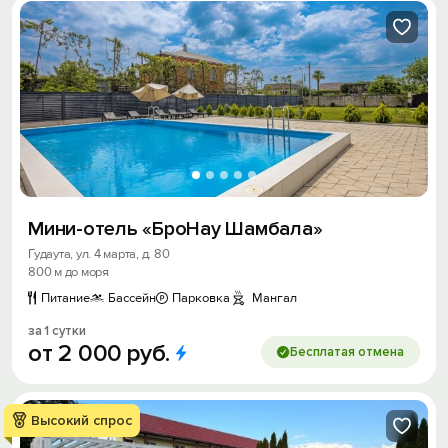
Мини-отель «БроНау Шамбала»
Гудаута, ул. 4 марта, д. 80
800 м до моря
Питание
Бассейн
Парковка
Мангал
за 1 сутки
от
2
000
руб.
Бесплатая отмена
Высокий спрос