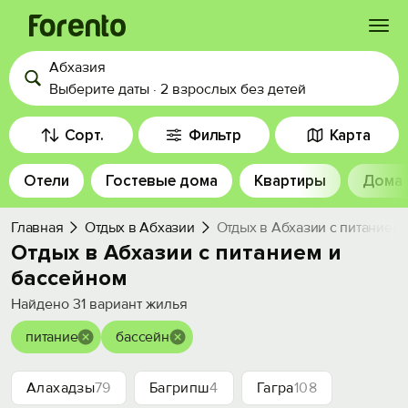
Абхазия
Войти
Выберите даты
·
2 взрослых
без детей
Избранное
Сорт.
Фильтр
Карта
Отели
Гостевые дома
Квартиры
Дома
История просмотра
Главная
Отдых в Абхазии
Отдых в Абхазии с питанием 
Добавить свой объект
Отдых в Абхазии с питанием и
бассейном
Найдено
31
вариант жилья
питание
бассейн
Алахадзы
79
Багрипш
4
Гагра
108