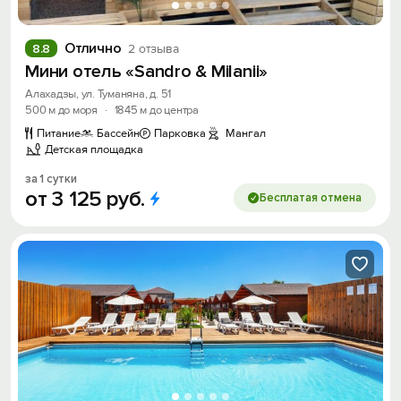
Отлично
8.8
2 отзыва
Мини отель «Sandro & Milanii»
Алахадзы, ул. Туманяна, д. 51
500 м до моря
·
1845 м до центра
Питание
Бассейн
Парковка
Мангал
Детская площадка
за 1 сутки
от
3
125
руб.
Бесплатая отмена