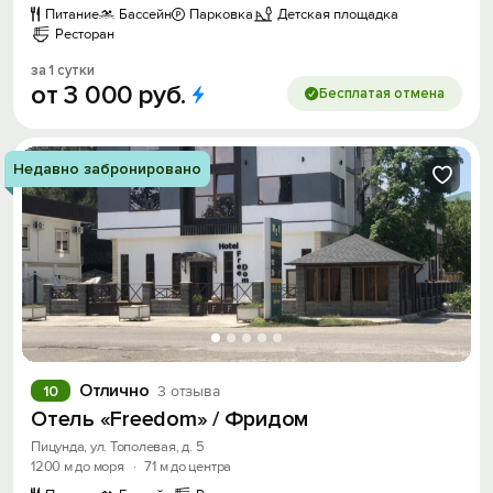
Питание
Бассейн
Парковка
Детская площадка
Ресторан
за 1 сутки
от
3
000
руб.
Бесплатая отмена
Недавно забронировано
Отлично
10
3 отзыва
Отель «Freedom» / Фридом
Пицунда, ул. Тополевая, д. 5
1200 м до моря
·
71 м до центра