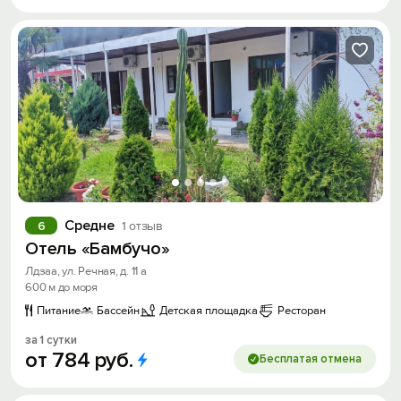
Средне
6
1 отзыв
Отель «Бамбучо»
Лдзаа, ул. Речная, д. 11 а
600 м до моря
Питание
Бассейн
Детская площадка
Ресторан
за 1 сутки
от
784
руб.
Бесплатая отмена