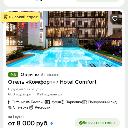
Высокий спрос
Отлично
9.6
6 отзывов
Отель «Комфорт» / Hotel Comfort
Сухум, ул. Чачба, д. 77
600 м до моря
·
1491 м до центра
Питание
Бассейн
Кухня
Парковка
Панорамный вид
Спа-зона
Ресторан
за 1 сутки
от
8
000
руб.
Бесплатая отмена