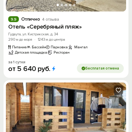
Отлично
9.9
4 отзыва
Отель «Серебряный пляж»
Гудаута, ул. Кистрикская, д. 34
290 м до моря
·
1243 м до центра
Питание
Бассейн
Парковка
Мангал
Детская площадка
Ресторан
за 1 сутки
от
5
640
руб.
Бесплатая отмена