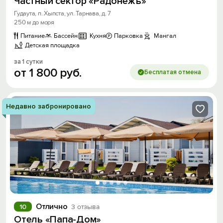
Частный сектор «Радонежъ»
Гудаута, п. Хыпста, ул. Тарнава, д. 7
250 м до моря
Питание
Бассейн
Кухня
Парковка
Мангал
Детская площадка
за 1 сутки
от
1
800
руб.
Бесплатая отмена
Недавно забронировано
Отлично
10
3 отзыва
Отель «Папа-Дом»