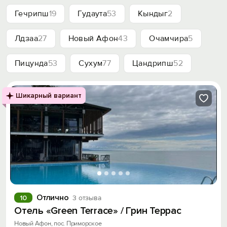
Гечрипш
19
Гудаута
53
Кындыг
2
Лдзаа
27
Новый Афон
43
Очамчира
5
Пицунда
53
Сухум
77
Цандрипш
52
Шикарный вариант
Отлично
10
3 отзыва
Отель «Green Terrace» / Грин Террас
Новый Афон, пос. Приморское