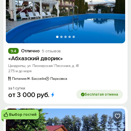
Отлично
9.4
5 отзывов
«Абхазский дворик»
Цандрипш, ул. Пионерская/ Песочная, д. 41
275 м до моря
Питание
Бассейн
Парковка
за 1 сутки
от
3
000
руб.
Бесплатая отмена
Выбор гостей