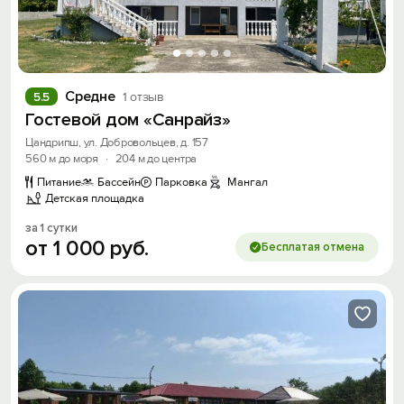
Средне
5.5
1 отзыв
Гостевой дом «Санрайз»
Цандрипш, ул. Добровольцев, д. 157
560 м до моря
·
204 м до центра
Питание
Бассейн
Парковка
Мангал
Детская площадка
за 1 сутки
от
1
000
руб.
Бесплатая отмена