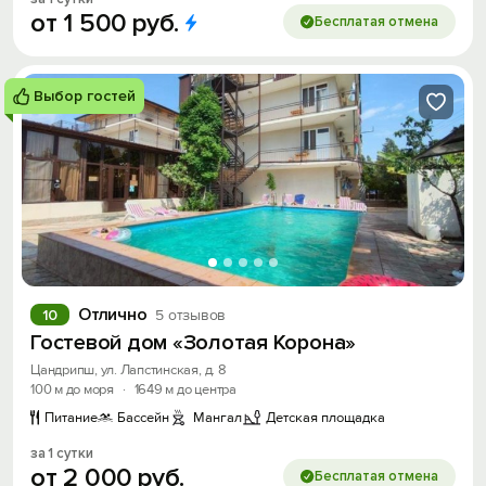
от
1
500
руб.
Бесплатая отмена
Выбор гостей
Отлично
10
5 отзывов
Гостевой дом «Золотая Корона»
Цандрипш, ул. Лапстинская, д. 8
100 м до моря
·
1649 м до центра
Питание
Бассейн
Мангал
Детская площадка
за 1 сутки
от
2
000
руб.
Бесплатая отмена