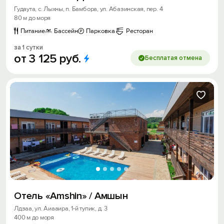
Гудаута, с. Лыхны, п. Бамбора, ул. Абазинская, пер. 4
80 м до моря
Питание
Бассейн
Парковка
Ресторан
за 1 сутки
от
3
125
руб.
Бесплатая отмена
Отель «Amshin» / Амшын
Лдзаа, ул. Аиааира, 1-й тупик, д. 3
400 м до моря