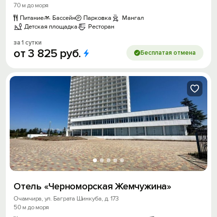
70 м до моря
Питание
Бассейн
Парковка
Мангал
Детская площадка
Ресторан
за 1 сутки
от
3
825
руб.
Бесплатая отмена
Отель «Черноморская Жемчужина»
Очамчира, ул. Баграта Шинкуба, д. 173
50 м до моря