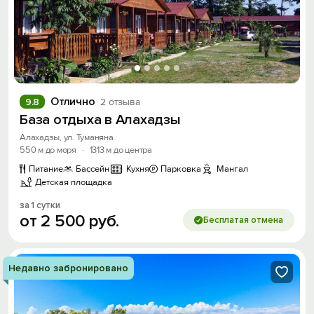
Отлично
9.8
2 отзыва
База отдыха в Алахадзы
Алахадзы, ул. Туманяна
550 м до моря
·
1313 м до центра
Питание
Бассейн
Кухня
Парковка
Мангал
Детская площадка
за 1 сутки
от
2
500
руб.
Бесплатая отмена
Недавно забронировано