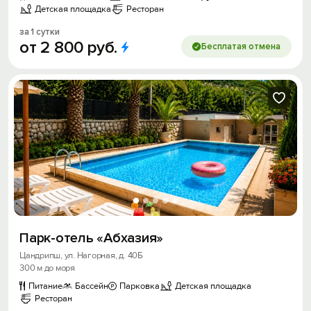
Детская площадка
Ресторан
за 1 сутки
от
2
800
руб.
Бесплатая отмена
Парк-отель «Абхазия»
Цандрипш, ул. Нагорная, д. 40Б
300 м до моря
Питание
Бассейн
Парковка
Детская площадка
Ресторан