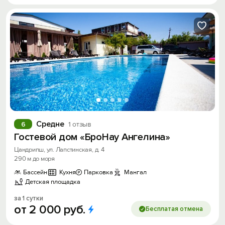
Средне
6
1 отзыв
Гостевой дом «БроНау Ангелина»
Цандрипш, ул. Лапстинская, д. 4
290 м до моря
Бассейн
Кухня
Парковка
Мангал
Детская площадка
за 1 сутки
от
2
000
руб.
Бесплатая отмена