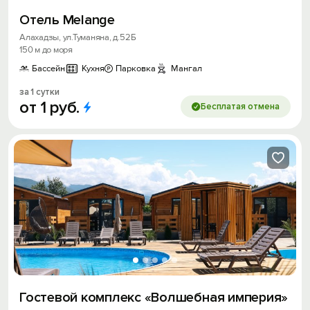
Отель Melange
Алахадзы, ул.Туманяна, д.52Б
150 м до моря
Бассейн
Кухня
Парковка
Мангал
за 1 сутки
от
1
руб.
Бесплатая отмена
Гостевой комплекс «Волшебная империя»