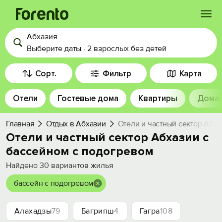
Абхазия
Войти
Выберите даты
·
2 взрослых
без детей
Избранное
Сорт.
Фильтр
Карта
Отели
Гостевые дома
Квартиры
Дома
История просмотра
Главная
Отдых в Абхазии
Отели и частный сектор Абха
Добавить свой объект
Отели и частный сектор Абхазии с
бассейном с подогревом
Найдено
30
вариантов жилья
бассейн с подогревом
Алахадзы
79
Багрипш
4
Гагра
108