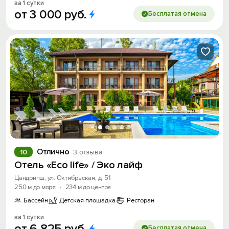
за 1 сутки
от
3
000
руб.
Бесплатая отмена
Отлично
10
3 отзыва
Отель «Eco life» / Эко лайф
Цандрипш, ул. Октябрьская, д. 51
250 м до моря
·
234 м до центра
Бассейн
Детская площадка
Ресторан
за 1 сутки
от
6
825
руб.
Бесплатая отмена