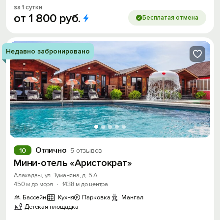
за 1 сутки
от
1
800
руб.
Бесплатая отмена
Недавно забронировано
Отлично
10
5 отзывов
Мини-отель «Аристократ»
Алахадзы, ул. Туманяна, д. 5 А
450 м до моря
·
1438 м до центра
Бассейн
Кухня
Парковка
Мангал
Детская площадка