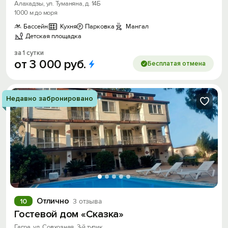
Алахадзы, ул. Туманяна, д. 14Б
1000 м до моря
Бассейн
Кухня
Парковка
Мангал
Детская площадка
за 1 сутки
от
3
000
руб.
Бесплатая отмена
Недавно забронировано
Отлично
10
3 отзыва
Гостевой дом «Сказка»
Гагра, ул. Совхозная, 3-й тупик