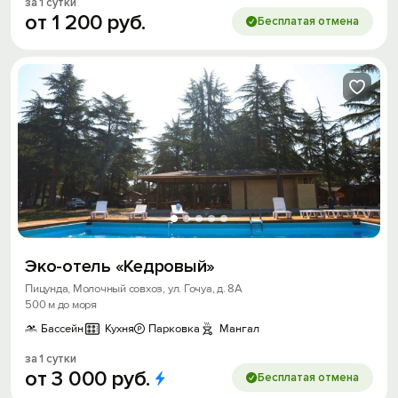
за 1 сутки
от
1
200
руб.
Бесплатая отмена
Эко-отель «Кедровый»
Пицунда, Молочный совхоз, ул. Гочуа, д. 8А
500 м до моря
Бассейн
Кухня
Парковка
Мангал
за 1 сутки
от
3
000
руб.
Бесплатая отмена