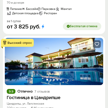
70 м до моря
Питание
Бассейн
Парковка
Мангал
Детская площадка
Ресторан
за 1 сутки
от
3
825
руб.
Бесплатая отмена
Высокий спрос
Отлично
9.9
7 отзывов
Гостиница в Цандрипше
Цандрипш, ул. Лапстинская