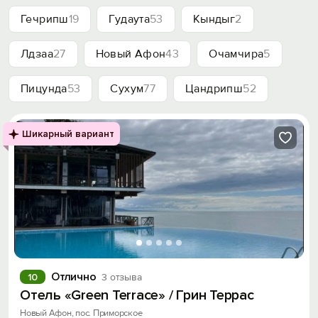
Гечрипш
19
Гудаута
53
Кындыг
2
Лдзаа
27
Новый Афон
43
Очамчира
5
Пицунда
53
Сухум
77
Цандрипш
52
Шикарный вариант
Отлично
10
3 отзыва
Отель «Green Terrace» / Грин Террас
Новый Афон, пос. Приморское