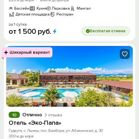
220 м до моря
·
1646 м до центра
Бассейн
Кухня
Парковка
Мангал
Детская площадка
Ресторан
за 1 сутки
от
1
500
руб.
Бесплатая отмена
Шикарный вариант
Отлично
10
3 отзыва
Отель «Эко-Папа»
Гудаута, с. Лыхны, пос. Бамбора, ул. Абазинская, д. 30
300 м до моря