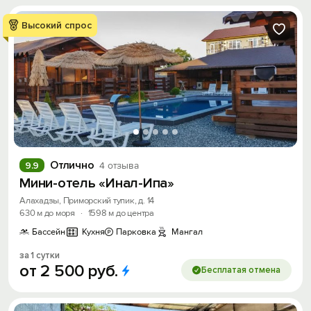
Высокий спрос
Отлично
9.9
4 отзыва
Мини-отель «Инал-Ипа»
Алахадзы, Приморский тупик, д. 14
630 м до моря
·
1598 м до центра
Бассейн
Кухня
Парковка
Мангал
за 1 сутки
от
2
500
руб.
Бесплатая отмена