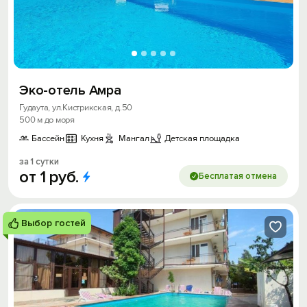
Эко-отель Амра
Гудаута, ул.Кистрикская, д.50
500 м до моря
Бассейн
Кухня
Мангал
Детская площадка
за 1 сутки
от
1
руб.
Бесплатая отмена
Выбор гостей