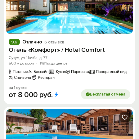
Отлично
9.6
6 отзывов
Отель «Комфорт» / Hotel Comfort
Сухум, ул. Чачба, д. 77
600 м до моря
·
1491 м до центра
Питание
Бассейн
Кухня
Парковка
Панорамный вид
Спа-зона
Ресторан
за 1 сутки
от
8
000
руб.
Бесплатая отмена