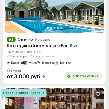
Отлично
9.8
9 отзывов
Коттеджный комплекс «Бзыбь»
Пицунда, ул. Гицба, д. 5В
200 м до моря
·
1382 м до центра
Бассейн
Кухня
Парковка
Мангал
за 1 сутки
от
3
000
руб.
Бесплатая отмена
Недавно забронировано