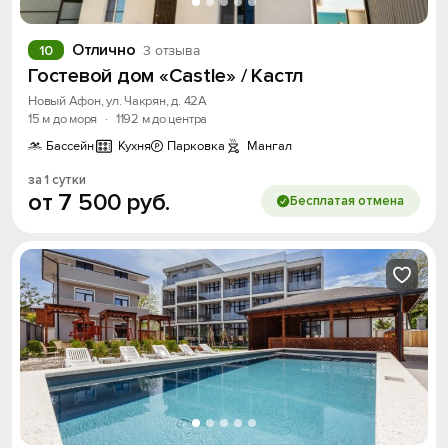
Отлично
10
3 отзыва
Гостевой дом «Castle» / Кастл
Новый Афон, ул. Чакрян, д. 42А
15 м до моря
·
1192 м до центра
Бассейн
Кухня
Парковка
Мангал
за 1 сутки
от
7
500
руб.
Бесплатая отмена