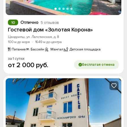
Отлично
10
5 отзывов
Гостевой дом «Золотая Корона»
Цандрипш, ул. Лапстинская, д. 8
100 м до моря
·
1649 м до центра
Питание
Бассейн
Мангал
Детская площадка
за 1 сутки
от
2
000
руб.
Бесплатая отмена