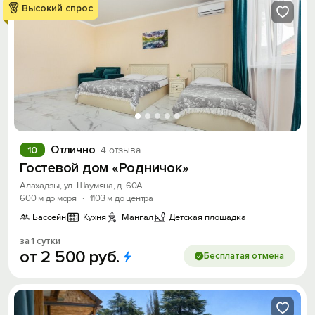
Высокий спрос
Отлично
10
4 отзыва
Гостевой дом «Родничок»
Алахадзы, ул. Шаумяна, д. 60А
600 м до моря
·
1103 м до центра
Бассейн
Кухня
Мангал
Детская площадка
за 1 сутки
от
2
500
руб.
Бесплатая отмена