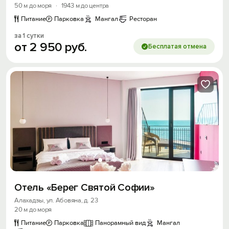
50 м до моря
·
1943 м до центра
Питание
Парковка
Мангал
Ресторан
за 1 сутки
от
2
950
руб.
Бесплатая отмена
Отель «Берег Святой Софии»
Алахадзы, ул. Абовяна, д. 23
20 м до моря
Питание
Парковка
Панорамный вид
Мангал