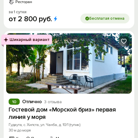
Ресторан
за 1 сутки
от
2
800
руб.
Бесплатая отмена
Шикарный вариант
Отлично
10
3 отзыва
Гостевой дом «Морской бриз» первая
линия у моря
Гудаута, с. Хипста, ул. Чанба, д. 10/1 (тупик)
30 м до моря