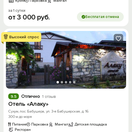
Кухня
Парковка
Мангал
за 1 сутки
от
3
000
руб.
Бесплатая отмена
Высокий спрос
Отлично
9.5
1 отзыв
Отель «Алаку»
Сухум, пос. Бабушера, ул. 3-я Бабушерская, д. 16
300 м до моря
Питание
Парковка
Мангал
Детская площадка
Ресторан