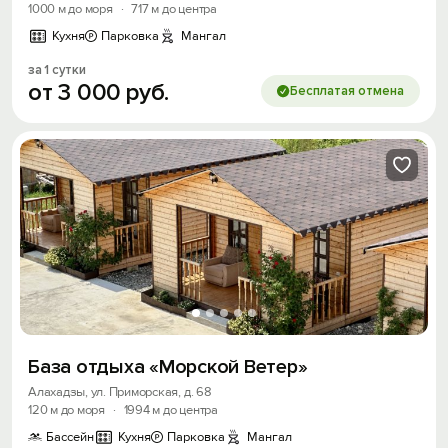
1000 м до моря
·
717 м до центра
Кухня
Парковка
Мангал
за 1 сутки
от
3
000
руб.
Бесплатая отмена
База отдыха «Морской Ветер»
Алахадзы, ул. Приморская, д. 68
120 м до моря
·
1994 м до центра
Бассейн
Кухня
Парковка
Мангал