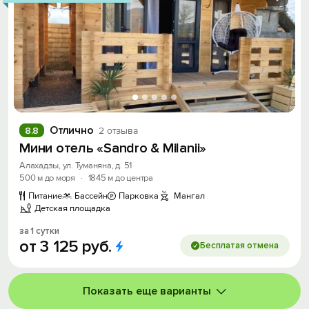
Отлично
8.8
2 отзыва
Мини отель «Sandro & Milanii»
Алахадзы, ул. Туманяна, д. 51
500 м до моря
·
1845 м до центра
Питание
Бассейн
Парковка
Мангал
Детская площадка
за 1 сутки
от
3
125
руб.
Бесплатая отмена
Показать еще варианты