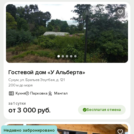
Гостевой дом «У Альберта»
Сухум, ул. Братьев Эзугбая, д. 121
200 м до моря
Кухня
Парковка
Мангал
за 1 сутки
от
3
000
руб.
Бесплатая отмена
Недавно забронировано