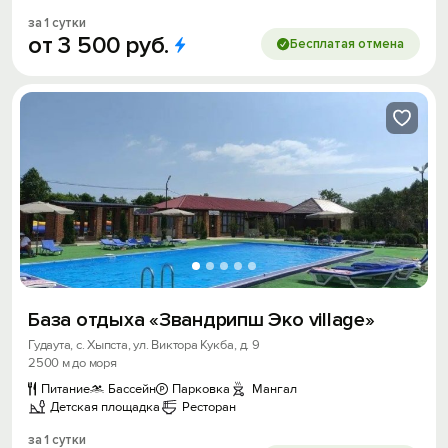
за 1 сутки
от
3
500
руб.
Бесплатая отмена
База отдыха «Звандрипш Эко village»
Гудаута, с. Хыпста, ул. Виктора Кукба, д. 9
2500 м до моря
Питание
Бассейн
Парковка
Мангал
Детская площадка
Ресторан
за 1 сутки