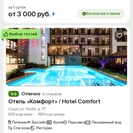
за 1 сутки
от
3
000
руб.
Бесплатая отмена
Выбор гостей
Отлично
9.6
6 отзывов
Отель «Комфорт» / Hotel Comfort
Сухум, ул. Чачба, д. 77
600 м до моря
·
1491 м до центра
Питание
Бассейн
Кухня
Парковка
Панорамный вид
Спа-зона
Ресторан