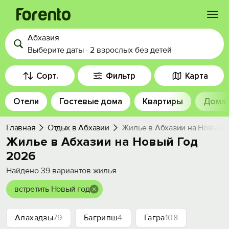
Абхазия
Войти
Выберите даты
·
2 взрослых
без детей
Избранное
Сорт.
Фильтр
Карта
Отели
Гостевые дома
Квартиры
Дома
История просмотра
Главная
Отдых в Абхазии
Жилье в Абхазии на Новый Г
Добавить свой объект
Жилье в Абхазии на Новый Год
2026
Найдено
39
вариантов жилья
встретить Новый год
Алахадзы
79
Багрипш
4
Гагра
108