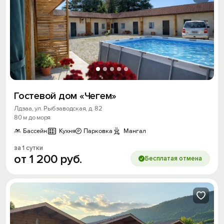
Гостевой дом «Чегем»
Лдзаа, ул. Рыбзаводская, д. 82
80 м до моря
Бассейн
Кухня
Парковка
Мангал
за 1 сутки
от
1
200
руб.
Бесплатая отмена