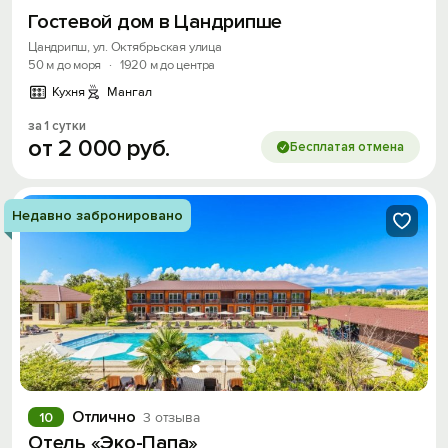
Гостевой дом в Цандрипше
Цандрипш, ул. Октябрьская улица
50 м до моря
·
1920 м до центра
Кухня
Мангал
за 1 сутки
от
2
000
руб.
Бесплатая отмена
Недавно забронировано
Отлично
10
3 отзыва
Отель «Эко-Папа»