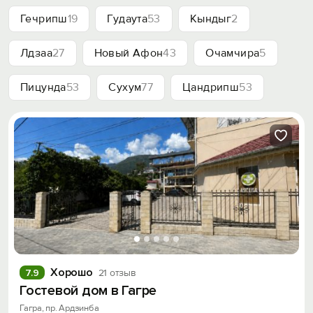
Гечрипш
19
Гудаута
53
Кындыг
2
Лдзаа
27
Новый Афон
43
Очамчира
5
Пицунда
53
Сухум
77
Цандрипш
53
Хорошо
7.9
21 отзыв
Гостевой дом в Гагре
Гагра, пр. Ардзинба