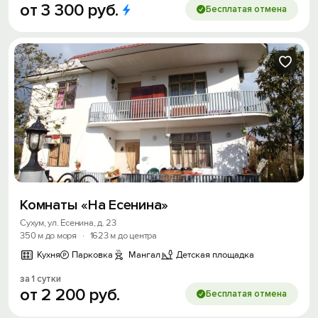
от
3
300
руб.
Бесплатая отмена
Комнаты «На Есенина»
Сухум, ул. Есенина, д. 23
350 м до моря
·
1623 м до центра
Кухня
Парковка
Мангал
Детская площадка
за 1 сутки
от
2
200
руб.
Бесплатая отмена