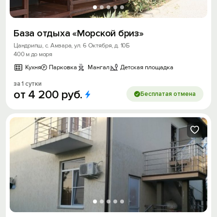
База отдыха «Морской бриз»
Цандрипш, с. Амзара, ул. 6 Октября, д. 10Б
400 м до моря
Кухня
Парковка
Мангал
Детская площадка
за 1 сутки
от
4
200
руб.
Бесплатая отмена