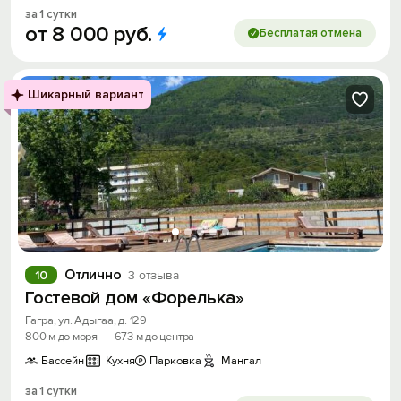
за 1 сутки
от
8
000
руб.
Бесплатая отмена
Шикарный вариант
Отлично
10
3 отзыва
Гостевой дом «Форелька»
Гагра, ул. Адыгаа, д. 129
800 м до моря
·
673 м до центра
Бассейн
Кухня
Парковка
Мангал
за 1 сутки