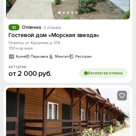
Отлично
10
3 отзыва
Гостевой дом «Морская звезда»
Гечрипш, ул. Курортная, д. 37А
350 м до моря
Кухня
Парковка
Мангал
Ресторан
за 1 сутки
от
2
000
руб.
Бесплатая отмена