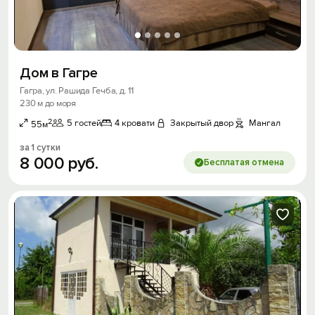
Дом в Гагре
Гагра, ул. Рашида Гечба, д. 11
230 м до моря
2
5 гостей
4 кровати
Закрытый двор
Мангал
55м
за 1 сутки
8
000
руб.
Бесплатая отмена