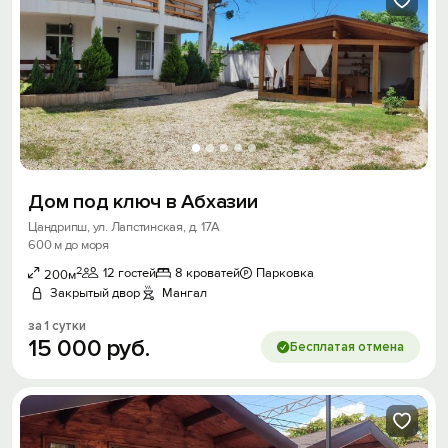
Дом под ключ в Абхазии
Цандрипш, ул. Лапстинская, д. 17А
600 м до моря
2
12 гостей
8 кроватей
Парковка
200м
Закрытый двор
Мангал
за 1 сутки
15
000
руб.
Бесплатая отмена