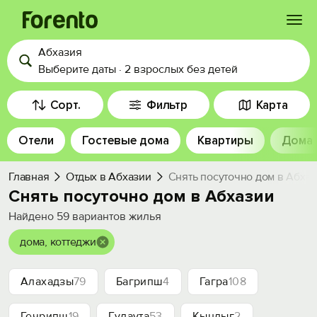
Абхазия
Войти
Выберите даты
·
2 взрослых
без детей
Избранное
Сорт.
Фильтр
Карта
Отели
Гостевые дома
Квартиры
Дома
История просмотра
Главная
Отдых в Абхазии
Снять посуточно дом в Абха
Добавить свой объект
Снять посуточно дом в Абхазии
Найдено
59
вариантов жилья
дома, коттеджи
Алахадзы
79
Багрипш
4
Гагра
108
Гечрипш
19
Гудаута
53
Кындыг
2