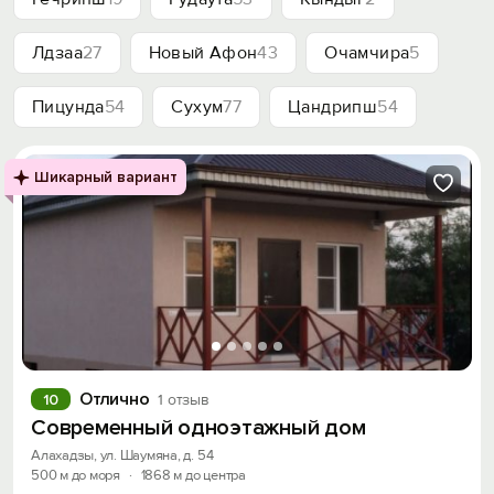
Лдзаа
27
Новый Афон
43
Очамчира
5
Пицунда
54
Сухум
77
Цандрипш
54
Шикарный вариант
Отлично
10
1 отзыв
Современный одноэтажный дом
Алахадзы, ул. Шаумяна, д. 54
500 м до моря
·
1868 м до центра