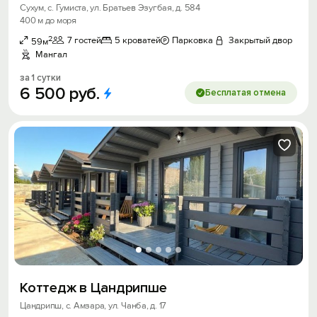
Сухум, с. Гумиста, ул. Братьев Эзугбая, д. 584
400 м до моря
2
7 гостей
5 кроватей
Парковка
Закрытый двор
59м
Мангал
за 1 сутки
6
500
руб.
Бесплатая отмена
Коттедж в Цандрипше
Цандрипш, с. Амзара, ул. Чанба, д. 17