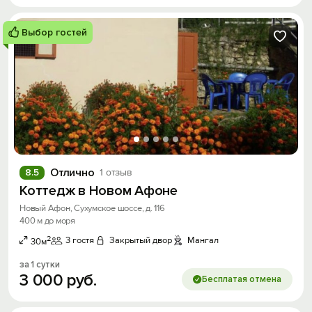
Выбор гостей
Отлично
8.5
1 отзыв
Коттедж в Новом Афоне
Новый Афон, Сухумское шоссе, д. 116
400 м до моря
2
3 гостя
Закрытый двор
Мангал
30м
за 1 сутки
3
000
руб.
Бесплатая отмена