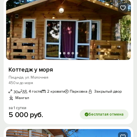
Коттедж у моря
Пицунда, ул. Молочная
450 м до моря
2
4 гостя
2 кровати
Парковка
Закрытый двор
30м
Мангал
за 1 сутки
5
000
руб.
Бесплатая отмена