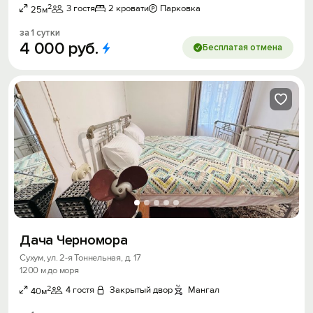
2
3 гостя
2 кровати
Парковка
25м
за 1 сутки
4
000
руб.
Бесплатая отмена
Дача Черномора
Сухум, ул. 2-я Тоннельная, д. 17
1200 м до моря
2
4 гостя
Закрытый двор
Мангал
40м