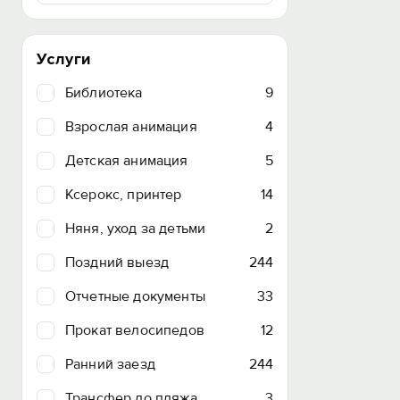
Услуги
Библиотека
9
Взрослая анимация
4
Детская анимация
5
Ксерокс, принтер
14
Няня, уход за детьми
2
Поздний выезд
244
Отчетные документы
33
Прокат велосипедов
12
Ранний заезд
244
Трансфер до пляжа
3