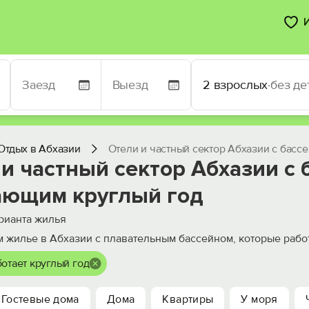
2 взрослых
·
без де
Отдых в Абхазии
Отели и частный сектор Абхазии с басс
и частный сектор Абхазии с 
ающим круглый год
рианта жилья
 жилье в Абхазии с плавательным бассейном, которые работ
отает круглый год
Гостевые дома
Дома
Квартиры
У моря