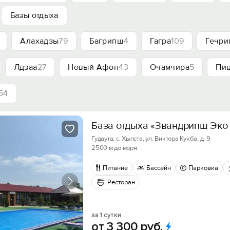
Базы отдыха
Алахадзы
79
Багрипш
4
Гагра
109
Гечр
Лдзаа
27
Новый Афон
43
Очамчира
5
Пи
54
База отдыха «Звандрипш Эко v
Гудаута, с. Хыпста, ул. Виктора Кукба, д. 9
2500 м до моря
Питание
Бассейн
Парковка
Ресторан
за 1 сутки
от
3
300
руб.