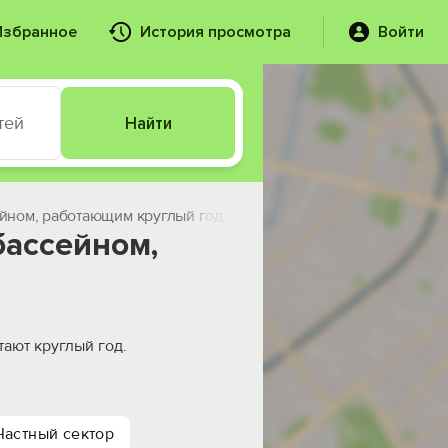
Избранное
История просмотра
Войти
тей
Найти
ейном, работающим круглый год
бассейном,
ают круглый год.
Частный сектор