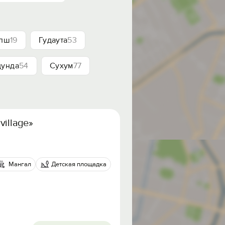
ипш
19
Гудаута
53
цунда
54
Сухум
77
illage»
Мангал
Детская площадка