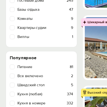
Гостевые дома
245
Базы отдыха
47
Комнаты
9
Шикарный в
Квартиры-судии
9
Виллы
1
Популярное
Питание
81
Все включено
2
Шведский стол
5
Высокий сп
Кухня (любая)
374
Кухня в номере
332