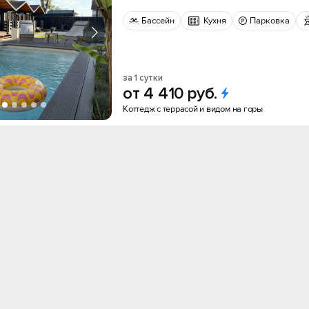
Бассейн
Кухня
Парковка
за 1 сутки
от
4
410
руб.
Коттедж с террасой и видом на горы