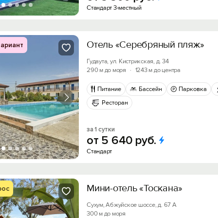
Стандарт 3-местный
Отель «Серебряный пляж»
ариант
Гудаута, ул. Кистрикская, д. 34
290 м до моря
·
1243 м до центра
Питание
Бассейн
Парковка
Ресторан
за 1 сутки
от
5
640
руб.
Стандарт
Мини-отель «Тоскана»
рос
Сухум, Абжуйское шоссе, д. 67 А
300 м до моря