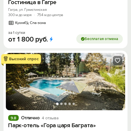
Гостиница в Гагре
Гагра, ул. Гумистинская
300 м до моря
·
754 м до центра
Кухня
Спа-зона
за 1 сутки
от
1
800
руб.
Бесплатая отмена
Высокий спрос
Отлично
9.8
4 отзыва
Парк-отель «Гора царя Баграта»