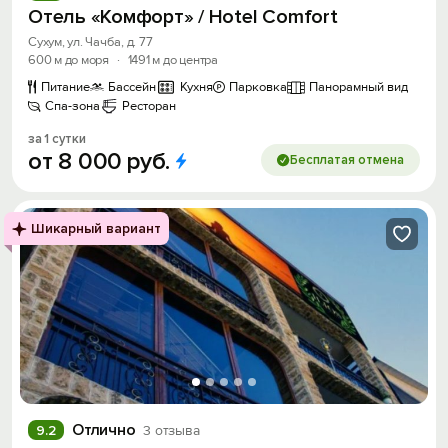
Отель «Комфорт» / Hotel Comfort
Сухум, ул. Чачба, д. 77
600 м до моря
·
1491 м до центра
Питание
Бассейн
Кухня
Парковка
Панорамный вид
Спа-зона
Ресторан
за 1 сутки
от
8
000
руб.
Бесплатая отмена
Шикарный вариант
Отлично
9.2
3 отзыва