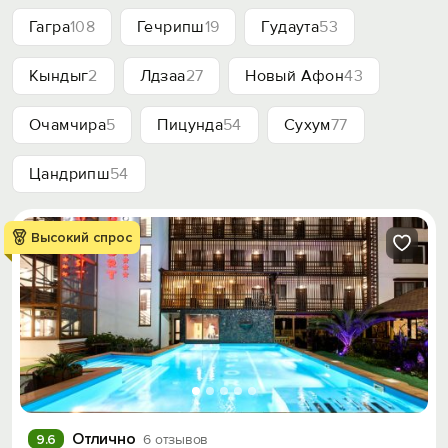
Гагра
108
Гечрипш
19
Гудаута
53
Кындыг
2
Лдзаа
27
Новый Афон
43
Очамчира
5
Пицунда
54
Сухум
77
Цандрипш
54
Высокий спрос
Отлично
9.6
6 отзывов