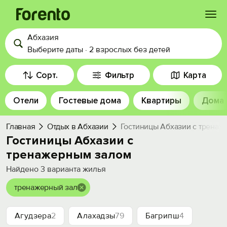
Абхазия
Войти
Выберите даты
·
2 взрослых
без детей
Избранное
Сорт.
Фильтр
Карта
Отели
Гостевые дома
Квартиры
Дома
История просмотра
Главная
Отдых в Абхазии
Гостиницы Абхазии с тренаж
Добавить свой объект
Гостиницы Абхазии с
тренажерным залом
Найдено
3
варианта жилья
тренажерный зал
Агудзера
2
Алахадзы
79
Багрипш
4