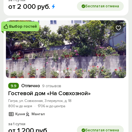
за 1 сутки
от
2
000
руб.
Бесплатая отмена
Выбор гостей
Отлично
9.9
9 отзывов
Гостевой дом «На Совхозной»
Гагра, ул. Совхозная, 3 переулок, д. 18
800 м до моря
·
1706 м до центра
Кухня
Мангал
за 1 сутки
от
1
200
руб.
Бесплатая отмена