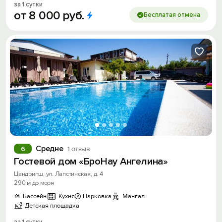
за 1 сутки
от
8
000
руб.
Бесплатая отмена
Средне
6
1 отзыв
Гостевой дом «БроНау Ангелина»
Цандрипш, ул. Лапстинская, д. 4
290 м до моря
Бассейн
Кухня
Парковка
Мангал
Детская площадка