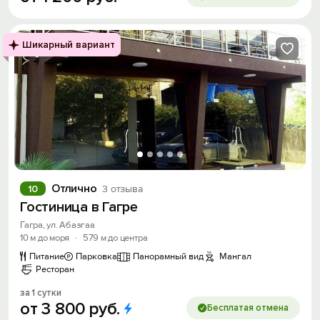
Шикарный вариант
Отлично
10
3 отзыва
Гостиница в Гагре
Гагра, ул. Абазгаа
10 м до моря
·
579 м до центра
Питание
Парковка
Панорамный вид
Мангал
Ресторан
за 1 сутки
от
3
800
руб.
Бесплатая отмена