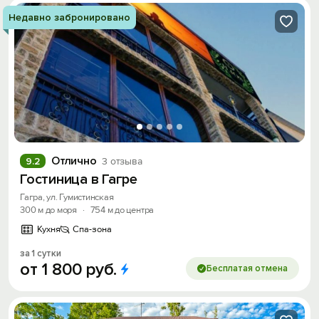
Недавно забронировано
Отлично
9.2
3 отзыва
Гостиница в Гагре
Гагра, ул. Гумистинская
300 м до моря
·
754 м до центра
Кухня
Спа-зона
за 1 сутки
от
1
800
руб.
Бесплатая отмена