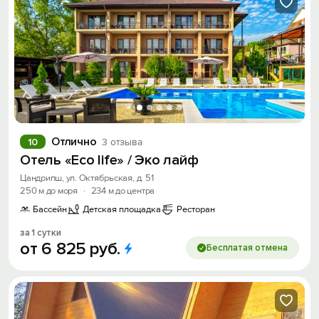
Отлично
10
3 отзыва
Отель «Eco life» / Эко лайф
Цандрипш, ул. Октябрьская, д. 51
250 м до моря
·
234 м до центра
Бассейн
Детская площадка
Ресторан
за 1 сутки
от
6
825
руб.
Бесплатая отмена