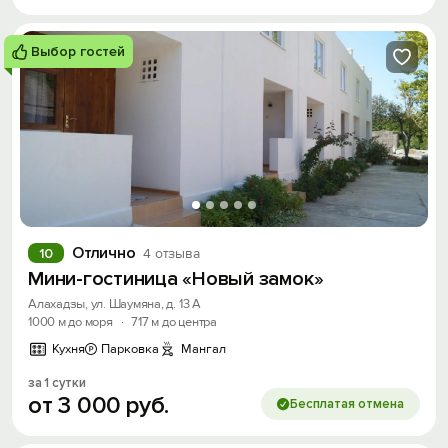
Выбор гостей
Отлично
10
4 отзыва
Мини-гостиница «Новый замок»
Алахадзы, ул. Шаумяна, д. 13 А
1000 м до моря
·
717 м до центра
Кухня
Парковка
Мангал
за 1 сутки
от
3
000
руб.
Бесплатая отмена