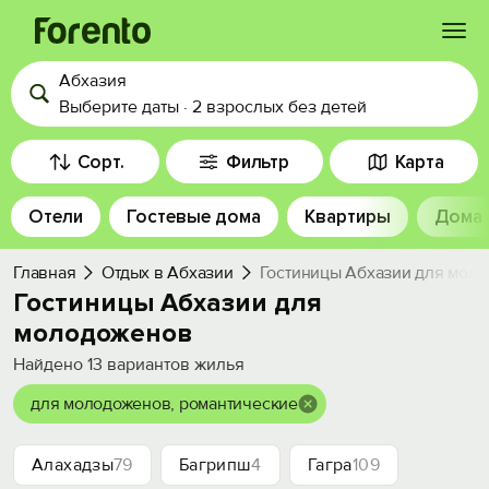
Абхазия
Войти
Выберите даты
·
2 взрослых
без детей
Избранное
Сорт.
Фильтр
Карта
Отели
Гостевые дома
Квартиры
Дома
История просмотра
Главная
Отдых в Абхазии
Гостиницы Абхазии для мол
Добавить свой объект
Гостиницы Абхазии для
молодоженов
Найдено
13
вариантов жилья
для молодоженов, романтические
Алахадзы
79
Багрипш
4
Гагра
109