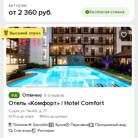
за 1 сутки
от
2
360
руб.
Бесплатая отмена
Высокий спрос
Отлично
9.6
6 отзывов
Отель «Комфорт» / Hotel Comfort
Сухум, ул. Чачба, д. 77
600 м до моря
·
1491 м до центра
Питание
Бассейн
Кухня
Парковка
Панорамный вид
Спа-зона
Ресторан