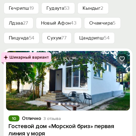
Гечрипш
19
Гудаута
53
Кындыг
2
Лдзаа
27
Новый Афон
43
Очамчира
5
Пицунда
54
Сухум
77
Цандрипш
54
Шикарный вариант
Отлично
10
3 отзыва
Гостевой дом «Морской бриз» первая
линия у моря