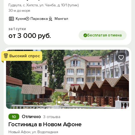
Гудаута, с. Хипста, ул. Чанба, д. 10/1 (тупик)
30 м до моря
Кухня
Парковка
Мангал
за 1 сутки
от
3
000
руб.
Бесплатая отмена
Высокий спрос
Отлично
10
3 отзыва
Гостиница в Новом Афоне
Новый Афон, ул. Водопадная