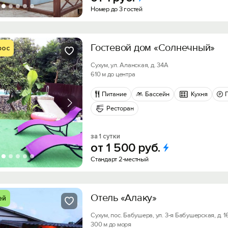
Номер до 3 гостей
Гостевой дом «Солнечный»
рос
Сухум, ул. Аланская, д. 34А
610 м до центра
Питание
Бассейн
Кухня
Ресторан
за 1 сутки
от
1
500
руб.
Стандарт 2-местный
Отель «Алаку»
ей
Сухум, пос. Бабушера, ул. 3-я Бабушерская, д. 1
300 м до моря