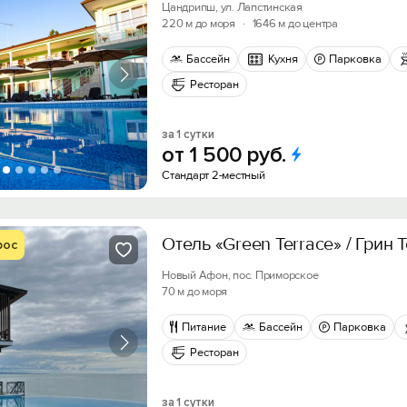
Цандрипш, ул. Лапстинская
220 м до моря
·
1646 м до центра
Бассейн
Кухня
Парковка
Ресторан
за 1 сутки
от
1
500
руб.
Стандарт 2-местный
Отель «Green Terrace» / Грин 
рос
Новый Афон, пос. Приморское
70 м до моря
Питание
Бассейн
Парковка
Ресторан
за 1 сутки