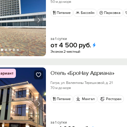
50 м до моря
Питание
Бассейн
Парковка
за 1 сутки
от
4
500
руб.
Эконом 2-местный
Отель «БроНау Адриана»
ариант
Гагра, ул. Валентины Терешковой, д. 21
70 м до моря
Питание
Мангал
Ресторан
за 1 сутки