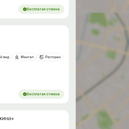
Бесплатая отмена
й вид
Мангал
Ресторан
Бесплатая отмена
жина»