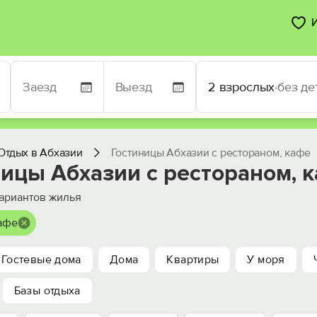
2 взрослых
·
без де
Отдых в Абхазии
Гостиницы Абхазии с рестораном, кафе
ницы Абхазии с рестораном, 
ариантов жилья
кафе
Гостевые дома
Дома
Квартиры
У моря
Базы отдыха