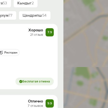
та
53
Кындыг
2
ухум
77
Цандрипш
54
Хорошо
7.9
21 отзыв
Ресторан
Бесплатая отмена
Отлично
9.9
7 отзывов