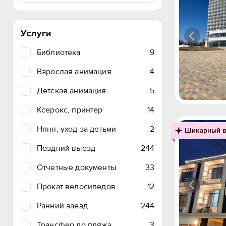
Услуги
Библиотека
9
Взрослая анимация
4
Детская анимация
5
Ксерокс, принтер
14
Няня, уход за детьми
2
Шикарный в
Поздний выезд
244
Отчетные документы
33
Прокат велосипедов
12
Ранний заезд
244
Трансфер до пляжа
3