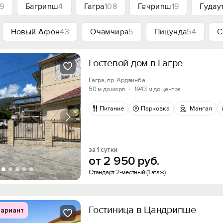
9
Багрипш
4
Гагра
108
Гечрипш
19
Гудау
Новый Афон
43
Очамчира
5
Пицунда
54
С
Гостевой дом в Гагре
Гагра, пр. Ардзинба
50 м до моря
·
1943 м до центра
Питание
Парковка
Мангал
за 1 сутки
от
2
950
руб.
Стандарт 2-местный (1 этаж)
Гостиница в Цандрипше
ариант