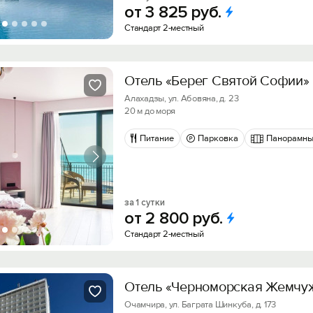
от
3
825
руб.
Стандарт 2-местный
Отель «Берег Святой Софии»
Алахадзы, ул. Абовяна, д. 23
20 м до моря
Питание
Парковка
Панорамны
за 1 сутки
от
2
800
руб.
Стандарт 2-местный
Отель «Черноморская Жемчу
Очамчира, ул. Баграта Шинкуба, д. 173