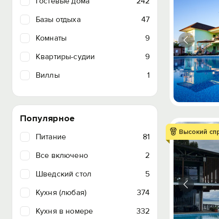
Гостевые дома
242
Базы отдыха
47
Комнаты
9
Квартиры-судии
9
Виллы
1
Популярное
Высокий сп
Питание
81
Все включено
2
Шведский стол
5
Кухня (любая)
374
Кухня в номере
332