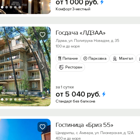
от
1
000
руб.
Комфорт 3-местный
Госдача «ЛДЗАА»
Лдзаа, ул. Политрука Нозадзе, д. 35
100 м до моря
Питание
Парковка
Мангал
Ресторан
за 1 сутки
от
5
040
руб.
Стандарт без балкона
Гостиница «Бриз 55»
Цандрипш, с. Амзара, ул. Пионерская, д. 12А
400 м до моря