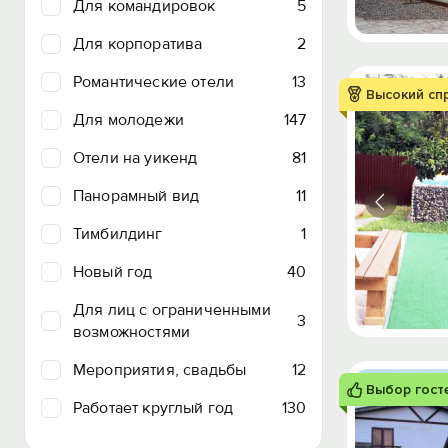
Для командировок
5
Для корпоратива
2
Романтические отели
13
Высокий сп
Для молодежи
147
Отели на уикенд
81
Панорамный вид
11
Тимбилдинг
1
Новый год
40
Для лиц с ограниченными
3
возможностями
Мероприятия, свадьбы
12
Выбор гост
Работает круглый год
130