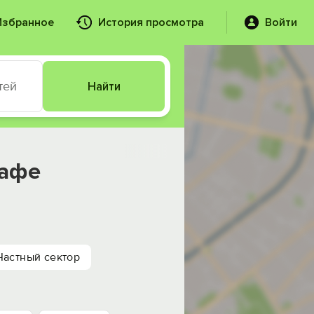
Избранное
История просмотра
Войти
тей
Найти
кафе
Частный сектор