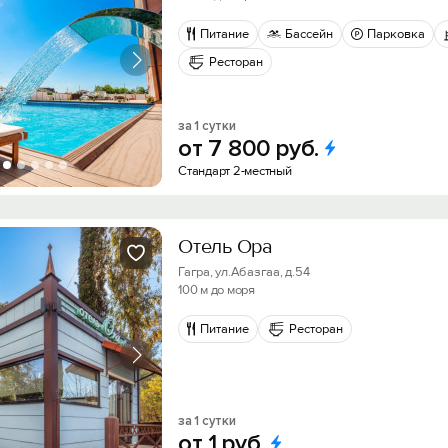
Питание
Бассейн
Парковка
Ресторан
за 1 сутки
от
7
800
руб.
Стандарт 2-местный
Отель Ора
Гагра, ул.Абазгаа, д.54
100 м до моря
Питание
Ресторан
за 1 сутки
от
1
руб.