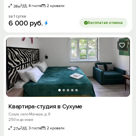
2
4 гостя
2 кровати
38м
за 1 сутки
6
000
руб.
Бесплатая отмена
Квартира-студия в Сухуме
Сухум, село Мачара, д. 9
250 м до моря
2
3 гостя
2 кровати
27м