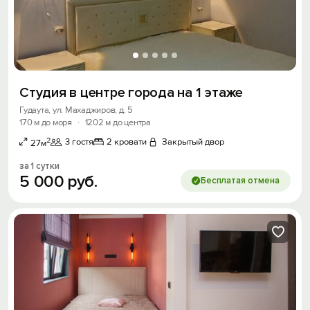
Студия в центре города на 1 этаже
Гудаута, ул. Махаджиров, д. 5
170 м до моря
·
1202 м до центра
2
3 гостя
2 кровати
Закрытый двор
27м
за 1 сутки
5
000
руб.
Бесплатая отмена