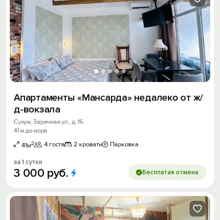
Апартаменты «Мансарда» недалеко от ж/
д-вокзала
Сухум, Заречная ул., д. 16
41 м до моря
2
4 гостя
2 кровати
Парковка
41м
за 1 сутки
3
000
руб.
Бесплатая отмена