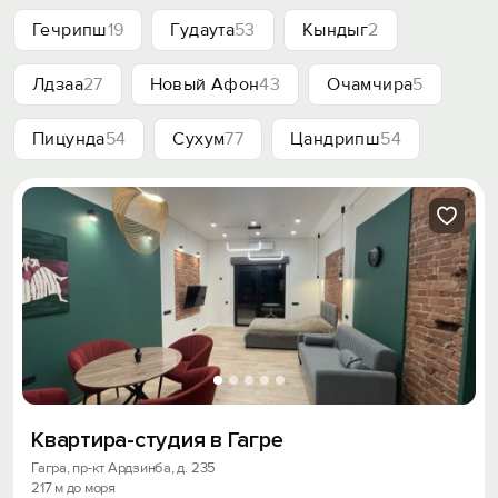
Гечрипш
19
Гудаута
53
Кындыг
2
Лдзаа
27
Новый Афон
43
Очамчира
5
Пицунда
54
Сухум
77
Цандрипш
54
Квартира-студия в Гагре
Гагра, пр-кт Ардзинба, д. 235
217 м до моря