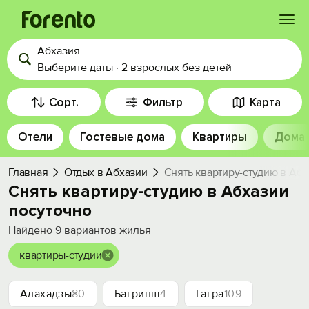
Абхазия
Войти
Выберите даты
·
2 взрослых
без детей
Избранное
Сорт.
Фильтр
Карта
Отели
Гостевые дома
Квартиры
Дома
История просмотра
Главная
Отдых в Абхазии
Снять квартиру-студию в Абх
Добавить свой объект
Снять квартиру-студию в Абхазии
посуточно
Найдено
9
вариантов жилья
квартиры-студии
Алахадзы
80
Багрипш
4
Гагра
109