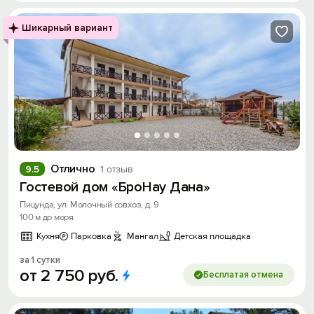
Шикарный вариант
Отлично
9.5
1 отзыв
Гостевой дом «БроНау Дана»
Пицунда, ул. Молочный совхоз, д. 9
100 м до моря
Кухня
Парковка
Мангал
Детская площадка
за 1 сутки
от
2
750
руб.
Бесплатая отмена