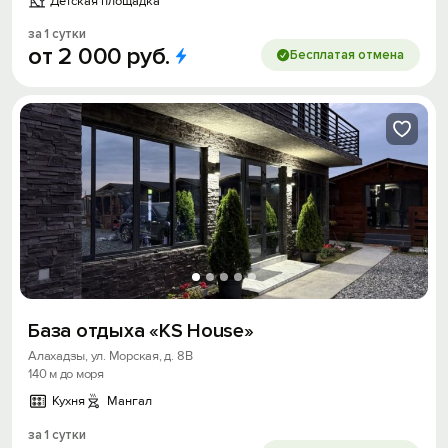
Детская площадка
за 1 сутки
от
2
000
руб.
Бесплатая отмена
База отдыха «KS House»
Алахадзы, ул. Морская, д. 8В
140 м до моря
Кухня
Мангал
за 1 сутки