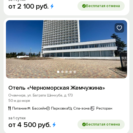
от
2
100
руб.
Бесплатая отмена
Отель «Черноморская Жемчужина»
Очамчира, ул. Баграта Шинкуба, д. 173
50 м до моря
Питание
Бассейн
Парковка
Спа-зона
Ресторан
за 1 сутки
от
4
500
руб.
Бесплатая отмена