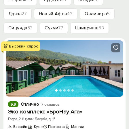
Лдзаа
27
Новый Афон
43
Очамчира
5
Пицунда
53
Сухум
77
Цандрипш
53
Высокий спрос
Отлично
9.9
7 отзывов
Эко-комплекс «БроНау Ага»
Гагра, 2-й тупик Лакрба, д. 15
Бассейн
Кухня
Парковка
Мангал