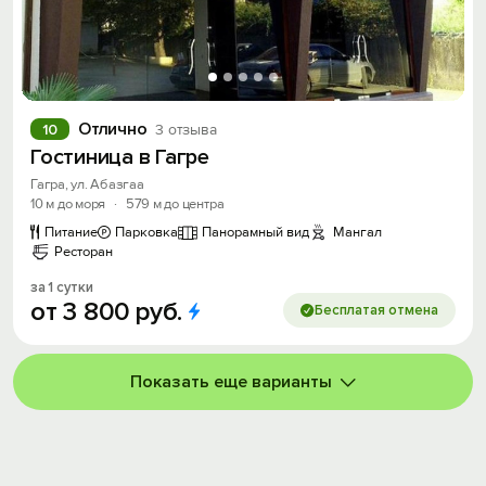
Отлично
10
3 отзыва
Гостиница в Гагре
Гагра, ул. Абазгаа
10 м до моря
·
579 м до центра
Питание
Парковка
Панорамный вид
Мангал
Ресторан
за 1 сутки
от
3
800
руб.
Бесплатая отмена
Показать еще варианты