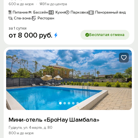
600 м до моря
·
1491 м до центра
Питание
Бассейн
Кухня
Парковка
Панорамный вид
Спа-зона
Ресторан
за 1 сутки
от
8
000
руб.
Бесплатая отмена
Мини-отель «БроНау Шамбала»
Гудаута, ул. 4 марта, д. 80
800 м до моря