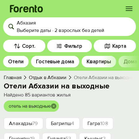
Абхазия
Войти
Выберите даты
·
2 взрослых
без детей
Избранное
Сорт.
Фильтр
Карта
Отели
Гостевые дома
Квартиры
Дома
История просмотра
Главная
Отдых в Абхазии
Отели Абхазии на выходные
Добавить свой объект
Отели Абхазии на выходные
Найдено
85
вариантов жилья
отель на выходные
Алахадзы
79
Багрипш
4
Гагра
108
Гечрипш
19
Гудаута
53
Кындыг
2