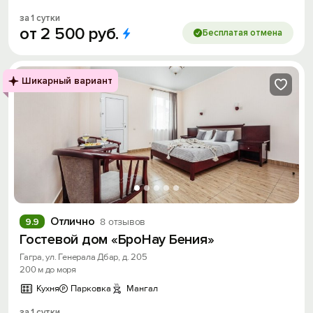
за 1 сутки
от
2
500
руб.
Бесплатая отмена
Шикарный вариант
Отлично
9.9
8 отзывов
Гостевой дом «БроНау Бения»
Гагра, ул. Генерала Дбар, д. 205
200 м до моря
Кухня
Парковка
Мангал
за 1 сутки