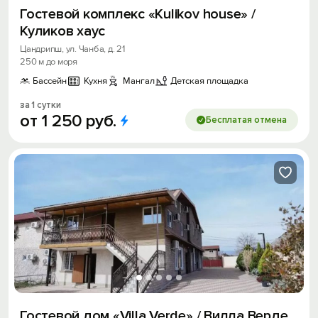
Гостевой комплекс «Kulikov house» /
Куликов хаус
Цандрипш, ул. Чанба, д. 21
250 м до моря
Бассейн
Кухня
Мангал
Детская площадка
за 1 сутки
от
1
250
руб.
Бесплатая отмена
Гостевой дом «Villa Verde» / Вилла Верде