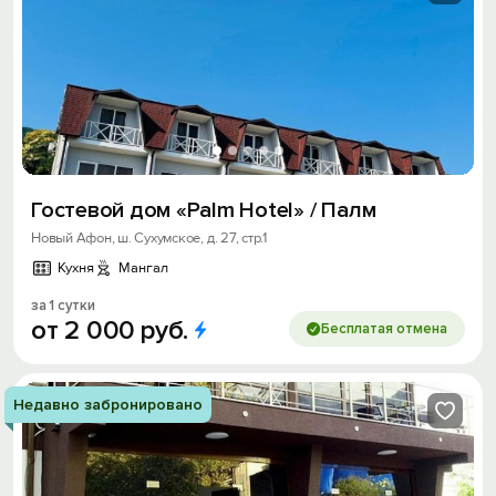
Гостевой дом «Palm Hotel» / Палм
Новый Афон, ш. Сухумское, д. 27, стр.1
Кухня
Мангал
за 1 сутки
от
2
000
руб.
Бесплатая отмена
Недавно забронировано