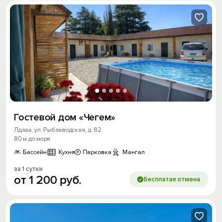
Гостевой дом «Чегем»
Лдзаа, ул. Рыбзаводская, д. 82
80 м до моря
Бассейн
Кухня
Парковка
Мангал
за 1 сутки
от
1
200
руб.
Бесплатая отмена