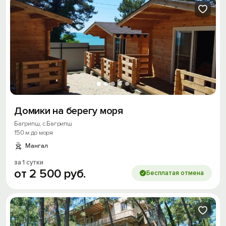
Домики на берегу моря
Багрипш, с.Багрипш
150 м до моря
Мангал
за 1 сутки
от
2
500
руб.
Бесплатая отмена