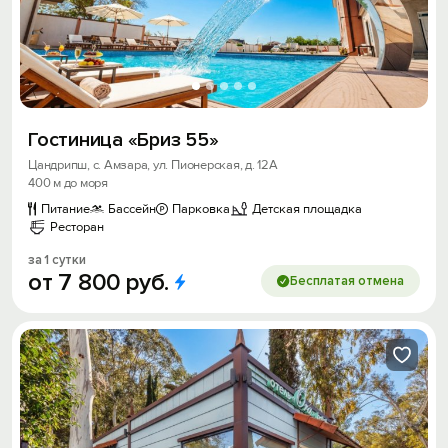
Гостиница «Бриз 55»
Цандрипш, с. Амзара, ул. Пионерская, д. 12А
400 м до моря
Питание
Бассейн
Парковка
Детская площадка
Ресторан
за 1 сутки
от
7
800
руб.
Бесплатая отмена