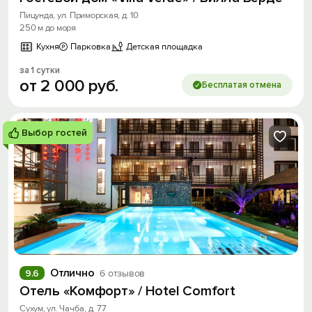
Пицунда, ул. Приморская, д. 10
250 м до моря
Кухня
Парковка
Детская площадка
за 1 сутки
от
2
000
руб.
Бесплатая отмена
Выбор гостей
Отлично
9.6
6 отзывов
Отель «Комфорт» / Hotel Comfort
Сухум, ул. Чачба, д. 77