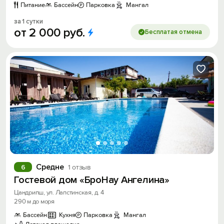
Питание
Бассейн
Парковка
Мангал
за 1 сутки
от
2
000
руб.
Бесплатая отмена
Средне
6
1 отзыв
Гостевой дом «БроНау Ангелина»
Цандрипш, ул. Лапстинская, д. 4
290 м до моря
Бассейн
Кухня
Парковка
Мангал