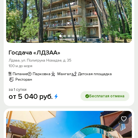
Госдача «ЛДЗАА»
Лдзаа, ул. Политрука Нозадзе, д. 35
100 м до моря
Питание
Парковка
Мангал
Детская площадка
Ресторан
за 1 сутки
от
5
040
руб.
Бесплатая отмена