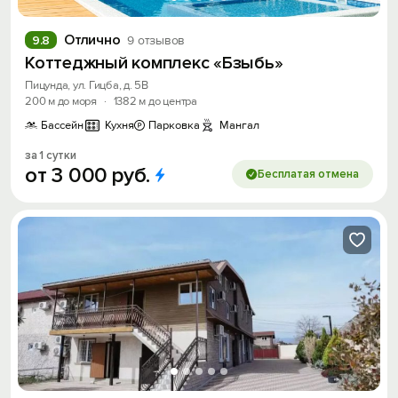
Отлично
9.8
9 отзывов
Коттеджный комплекс «Бзыбь»
Пицунда, ул. Гицба, д. 5В
200 м до моря
·
1382 м до центра
Бассейн
Кухня
Парковка
Мангал
за 1 сутки
от
3
000
руб.
Бесплатая отмена