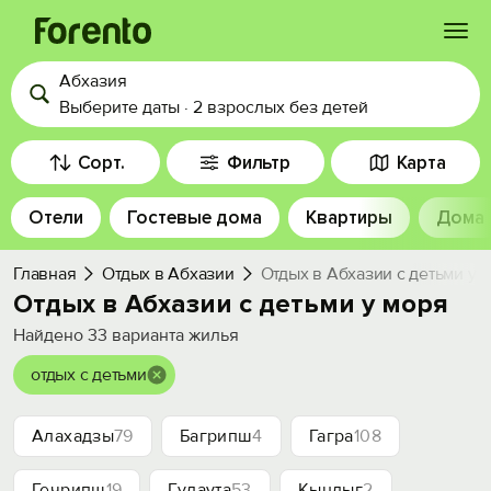
Абхазия
Войти
Выберите даты
·
2 взрослых
без детей
Избранное
Сорт.
Фильтр
Карта
Отели
Гостевые дома
Квартиры
Дома
История просмотра
Главная
Отдых в Абхазии
Отдых в Абхазии с детьми у 
Добавить свой объект
Отдых в Абхазии с детьми у моря
Найдено
33
варианта жилья
отдых с детьми
Алахадзы
79
Багрипш
4
Гагра
108
Гечрипш
19
Гудаута
53
Кындыг
2