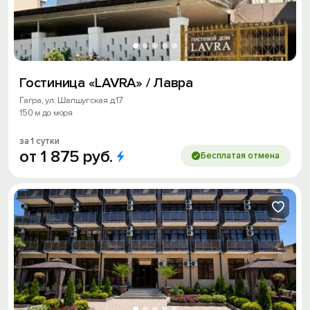
Гостиница «LAVRA» / Лавра
Гагра, ул. Шапшугская д.17
150 м до моря
за 1 сутки
от
1
875
руб.
Бесплатая отмена