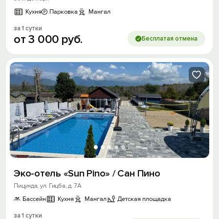
Кухня
Парковка
Мангал
за 1 сутки
от
3
000
руб.
Бесплатая отмена
Эко-отель «Sun Pino» / Сан Пино
Пицунда, ул. Гицба, д. 7А
Бассейн
Кухня
Мангал
Детская площадка
за 1 сутки