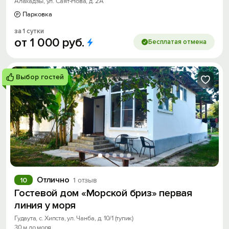
Алахадзы, ул. Саят-Нова, д. 2А
Парковка
за 1 сутки
от
1
000
руб.
Бесплатая отмена
Выбор гостей
Отлично
10
1 отзыв
Гостевой дом «Морской бриз» первая
линия у моря
Гудаута, с. Хипста, ул. Чанба, д. 10/1 (тупик)
30 м до моря