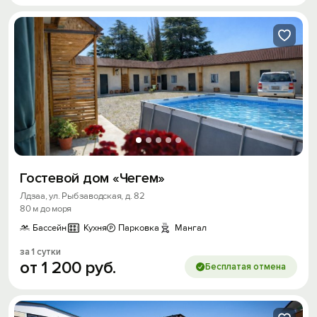
Гостевой дом «Чегем»
Лдзаа, ул. Рыбзаводская, д. 82
80 м до моря
Бассейн
Кухня
Парковка
Мангал
за 1 сутки
от
1
200
руб.
Бесплатая отмена