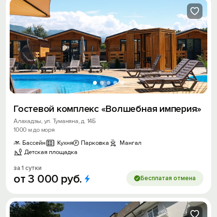
Гостевой комплекс «Волшебная империя»
Алахадзы, ул. Туманяна, д. 14Б
1000 м до моря
Бассейн
Кухня
Парковка
Мангал
Детская площадка
за 1 сутки
от
3
000
руб.
Бесплатая отмена