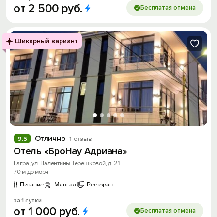
от
2
500
руб.
Бесплатая отмена
Шикарный вариант
Отлично
9.5
1 отзыв
Отель «БроНау Адриана»
Гагра, ул. Валентины Терешковой, д. 21
70 м до моря
Питание
Мангал
Ресторан
за 1 сутки
от
1
000
руб.
Бесплатая отмена