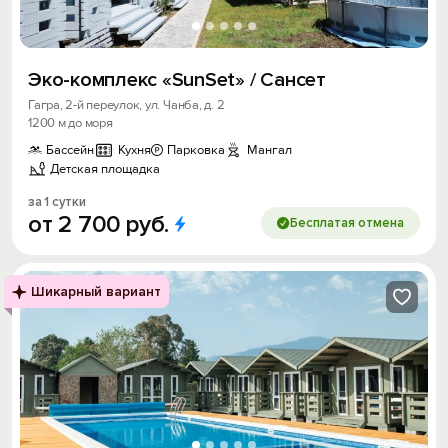
Эко-комплекс «SunSet» / Сансет
Гагра, 2-й переулок, ул. Чанба, д. 2
1200 м до моря
Бассейн
Кухня
Парковка
Мангал
Детская площадка
за 1 сутки
от
2
700
руб.
Бесплатая отмена
Шикарный вариант