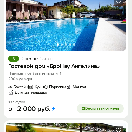
Средне
6
1 отзыв
Гостевой дом «БроНау Ангелина»
Цандрипш, ул. Лапстинская, д. 4
290 м до моря
Бассейн
Кухня
Парковка
Мангал
Детская площадка
за 1 сутки
от
2
000
руб.
Бесплатая отмена