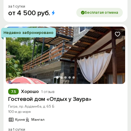
за 1 сутки
от
4
500
руб.
Бесплатая отмена
Недавно забронировано
Хорошо
7.5
1 отзыв
Гостевой дом «Отдых у Заура»
Гагра, пр. Ардзинба, д. 65 Б
100 м до моря
Кухня
Мангал
за 1 сутки