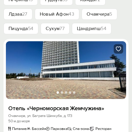
Лдзаа
27
Новый Афон
43
Очамчира
5
Пицунда
54
Сухум
77
Цандрипш
54
Отель «Черноморская Жемчужина»
Очамчира, ул. Баграта Шинкуба, д. 173
50 м до моря
Питание
Бассейн
Парковка
Спа-зона
Ресторан