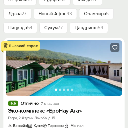
Лдзаа
27
Новый Афон
43
Очамчира
5
Пицунда
54
Сухум
77
Цандрипш
54
Высокий спрос
Отлично
9.9
7 отзывов
Эко-комплекс «БроНау Ага»
Гагра, 2-й тупик Лакрба, д. 15
Бассейн
Кухня
Парковка
Мангал