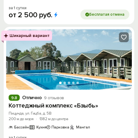
за 1 сутки
от
2
500
руб.
Бесплатая отмена
Шикарный вариант
Отлично
9.8
9 отзывов
Коттеджный комплекс «Бзыбь»
Пицунда, ул. Гицба, д. 5В
200 м до моря
·
1382 м до центра
Бассейн
Кухня
Парковка
Мангал
за 1 сутки