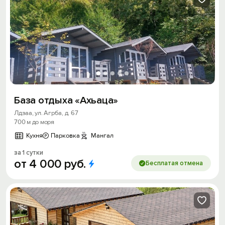
База отдыха «Ахьаца»
Лдзаа, ул. Агрба, д. 67
700 м до моря
Кухня
Парковка
Мангал
за 1 сутки
от
4
000
руб.
Бесплатая отмена