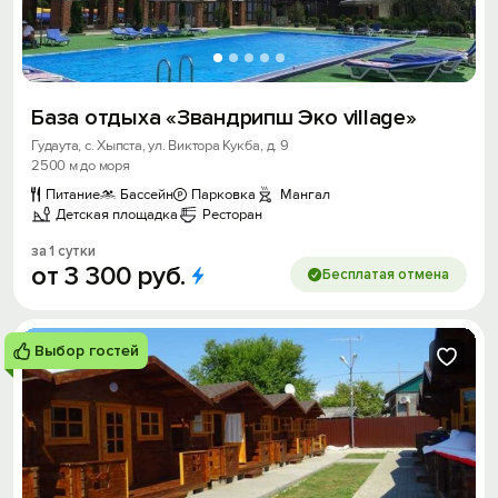
База отдыха «Звандрипш Эко village»
Гудаута, с. Хыпста, ул. Виктора Кукба, д. 9
2500 м до моря
Питание
Бассейн
Парковка
Мангал
Детская площадка
Ресторан
за 1 сутки
от
3
300
руб.
Бесплатая отмена
Выбор гостей