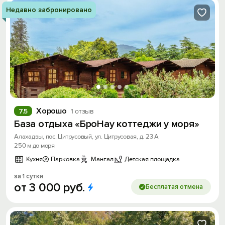
Недавно забронировано
Хорошо
7.5
1 отзыв
База отдыха «БроНау коттеджи у моря»
Алахадзы, пос. Цитрусовый, ул. Цитрусовая, д. 23 А
250 м до моря
Кухня
Парковка
Мангал
Детская площадка
за 1 сутки
от
3
000
руб.
Бесплатая отмена