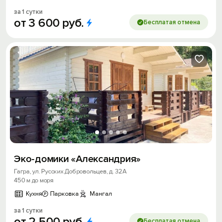
за 1 сутки
от
3
600
руб.
Бесплатая отмена
Эко-домики «Александрия»
Гагра, ул. Русских Добровольцев, д. 32А
450 м до моря
Кухня
Парковка
Мангал
за 1 сутки
от
2
500
руб.
Бесплатая отмена