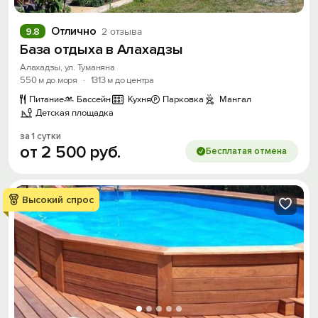
Отлично
9.8
2 отзыва
База отдыха в Алахадзы
Алахадзы, ул. Туманяна
550 м до моря
·
1313 м до центра
Питание
Бассейн
Кухня
Парковка
Мангал
Детская площадка
за 1 сутки
от
2
500
руб.
Бесплатая отмена
Высокий спрос