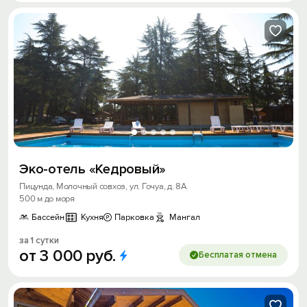
Эко-отель «Кедровый»
Пицунда, Молочный совхоз, ул. Гочуа, д. 8А
500 м до моря
Бассейн
Кухня
Парковка
Мангал
за 1 сутки
от
3
000
руб.
Бесплатая отмена