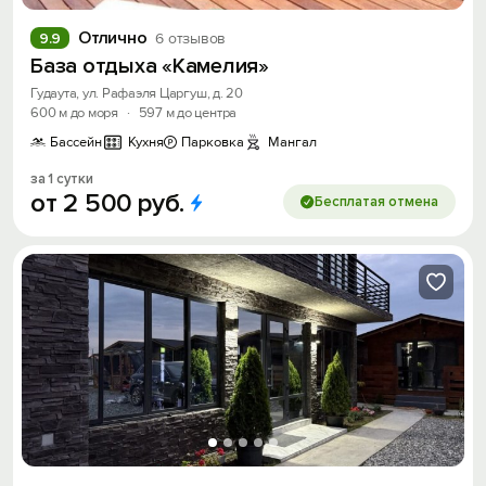
Отлично
9.9
6 отзывов
База отдыха «Камелия»
Гудаута, ул. Рафаэля Царгуш, д. 20
600 м до моря
·
597 м до центра
Бассейн
Кухня
Парковка
Мангал
за 1 сутки
от
2
500
руб.
Бесплатая отмена