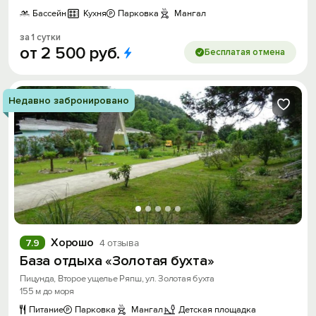
Бассейн
Кухня
Парковка
Мангал
за 1 сутки
от
2
500
руб.
Бесплатая отмена
Недавно забронировано
Хорошо
7.9
4 отзыва
База отдыха «Золотая бухта»
Пицунда, Второе ущелье Ряпш, ул. Золотая бухта
155 м до моря
Питание
Парковка
Мангал
Детская площадка