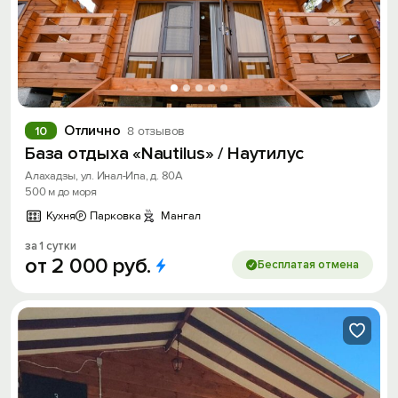
Отлично
10
8 отзывов
База отдыха «Nautilus» / Наутилус
Алахадзы, ул. Инал-Ипа, д. 80А
500 м до моря
Кухня
Парковка
Мангал
за 1 сутки
от
2
000
руб.
Бесплатая отмена