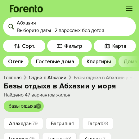
Абхазия
Войти
Выберите даты
·
2 взрослых
без детей
Избранное
Сорт.
Фильтр
Карта
Отели
Гостевые дома
Квартиры
Дома
История просмотра
Главная
Отдых в Абхазии
Базы отдыха в Абхазии у мор
Добавить свой объект
Базы отдыха в Абхазии у моря
Найдено
47
вариантов жилья
базы отдыха
Алахадзы
79
Багрипш
4
Гагра
108
Гечрипш
19
Гудаута
53
Кындыг
2