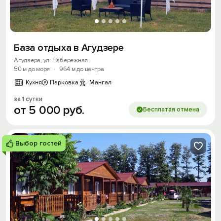
База отдыха в Агудзере
Агудзера, ул. Набережная
50 м до моря
·
964 м до центра
Кухня
Парковка
Мангал
за 1 сутки
от
5
000
руб.
Бесплатая отмена
Выбор гостей