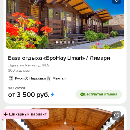
База отдыха «БроНау Limari» / Лимари
Лдзаа, ул. Речная д. 44 А
300 м до моря
Кухня
Парковка
Мангал
за 1 сутки
от
3
500
руб.
Бесплатая отмена
Шикарный вариант