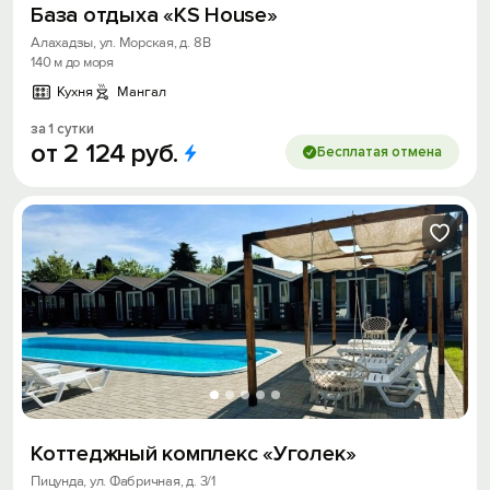
База отдыха «KS House»
Алахадзы, ул. Морская, д. 8В
140 м до моря
Кухня
Мангал
за 1 сутки
от
2
124
руб.
Бесплатая отмена
Коттеджный комплекс «Уголек»
Пицунда, ул. Фабричная, д. 3/1