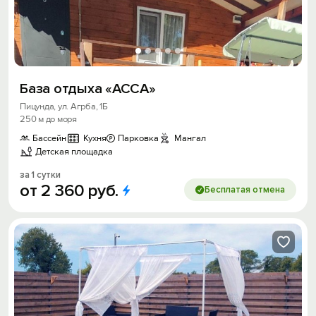
База отдыха «АССА»
Пицунда, ул. Агрба, 1Б
250 м до моря
Бассейн
Кухня
Парковка
Мангал
Детская площадка
за 1 сутки
от
2
360
руб.
Бесплатая отмена