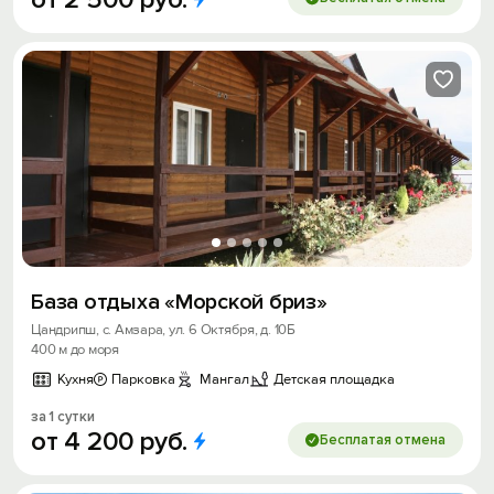
База отдыха «Морской бриз»
Цандрипш, с. Амзара, ул. 6 Октября, д. 10Б
400 м до моря
Кухня
Парковка
Мангал
Детская площадка
за 1 сутки
от
4
200
руб.
Бесплатая отмена