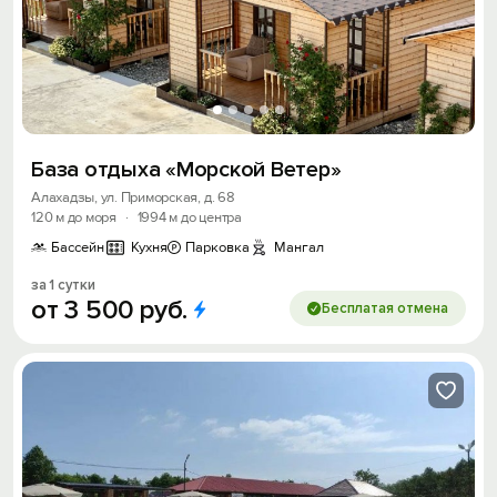
База отдыха «Морской Ветер»
Алахадзы, ул. Приморская, д. 68
120 м до моря
·
1994 м до центра
Бассейн
Кухня
Парковка
Мангал
за 1 сутки
от
3
500
руб.
Бесплатая отмена