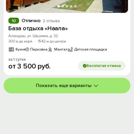
Отлично
10
2 отзыва
База отдыха «Наала»
Алахадзы, ул. Шаумяна, д. 32
300 м до моря
·
1542 м до центра
Кухня
Парковка
Мангал
Детская площадка
за 1 сутки
от
3
500
руб.
Бесплатая отмена
Показать еще варианты